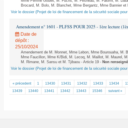
Mme Perrine Goulet, M. Fuchs, M. Fesneau, M. Falorni, M. Dau
Brocard, M. Bolo, M. Blanchet, Mme Bergantz, Mme Bannier et M.
Voir le dossier (Projet de loi de financement de la sécurité sociale pou
Amendement n° 1601 - PLFSS POUR 2025 - 1ère lecture (1ère 
Date de
dépôt :
25/10/2024
Amendement de M. Monnet, Mme Lebon, Mme Bourouaha, M. B&#
Mme Faucillon, Mme K/Bidi, M. Lecoq, M. Maillot, M. Maurel, M
M. Rimane, M. Sansu et M. Tjibaou - Article 19 -
Non renseigné
Voir le dossier (Projet de loi de financement de la sécurité sociale pou
« précedent
1
13430
13431
13432
13433
13434
1
13439
13440
13441
13442
13443
15346
suivant »