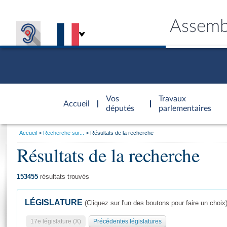
Assemb
Accèder à
la page
Vos
Travaux
Accueil
d'accueil
députés
parlementaires
Vous
Accueil
Recherche sur...
Résultats de la recherche
êtes
Résultats de la recherche
Général
ici
CONNEX
TRAVA
CONNA
DÉC
:
153455
résultats trouvés
LÉGISLATURE
(Cliquez sur l'un des boutons pour faire un choix
17e législature (X)
Précédentes législatures