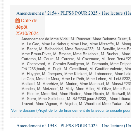
Amendement n° 2154 - PLFSS POUR 2025 - 1ère lecture (1ère 
Date de
dépôt :
25/10/2024
Amendement de Mme Vidal, M. Rousset, Mme Delorme Duret, M
M. Le Gac, Mme Le Nabour, Mme Liso, Mme Missoffe, M. Mongard
M. Becht, M. Belhaddad, Mme Berg&#233;, M. Berville, Mme Bor
Mme Braun-Pivet, M. Brosse, Mme Brulebois, M. Buchou, Mme
Carteron, M. Caure, M. Causse, M. Cazenave, M. Jean-Ren&#2
M. Chenevard, M. Cormier-Bouligeon, M. Darmanin, Mme Delpech
Fr&#233;bault, M. Fugit, M. Gassilloud, M. Gouffier Valente, 
M. Huyghe, M. Jacques, Mme Klinkert, M. Labaronne, Mme Lak
Le Grip, Mme Le Meur, Mme Le Peih, Mme Lebec, M. Lef&#232;
Maillard, M. Marchive, M. Marion, Mme Marsaud, M. Mass&#233
Mendes, M. Metzdorf, M. Midy, Mme Miller, M. Olive, Mme Pano
M. Riester, Mme Rist, Mme Riotton, Mme Rixain, M. Rodwell, M
M. Sorre, Mme Spillebout, M. S&#233;journ&#233;, Mme Liliana 
Travert, Mme Vignon, M. Vojetta, M. Woerth et Mme Yadan - Arti
Voir le dossier (Projet de loi de financement de la sécurité sociale pou
Amendement n° 1948 - PLFSS POUR 2025 - 1ère lecture (1ère 