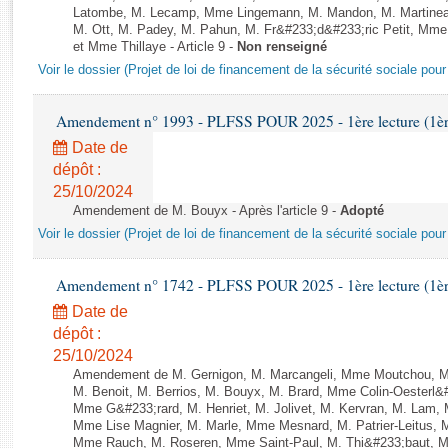
Rapports d'enquête
Latombe, M. Lecamp, Mme Lingemann, M. Mandon, M. Martinea
Rapports législatifs
M. Ott, M. Padey, M. Pahun, M. Fr&#233;d&#233;ric Petit, M
et Mme Thillaye - Article 9 -
Non renseigné
Rapports sur l'application des lois
Voir le dossier (Projet de loi de financement de la sécurité sociale pou
Baromètre de l’application des lois
Amendement n° 1993 - PLFSS POUR 2025 - 1ère lecture (1ère 
Dossiers législatifs
Date de
Budget et sécurité sociale
dépôt :
Questions écrites et orales
25/10/2024
Comptes rendus des débats
Amendement de M. Bouyx - Après l'article 9 -
Adopté
Voir le dossier (Projet de loi de financement de la sécurité sociale pou
Amendement n° 1742 - PLFSS POUR 2025 - 1ère lecture (1ère 
Date de
dépôt :
25/10/2024
Amendement de M. Gernigon, M. Marcangeli, Mme Moutchou, M. A
M. Benoit, M. Berrios, M. Bouyx, M. Brard, Mme Colin-Oesterl&
Mme G&#233;rard, M. Henriet, M. Jolivet, M. Kervran, M. Lam,
Mme Lise Magnier, M. Marle, Mme Mesnard, M. Patrier-Leitus, M
Mme Rauch, M. Roseren, Mme Saint-Paul, M. Thi&#233;baut, M. 