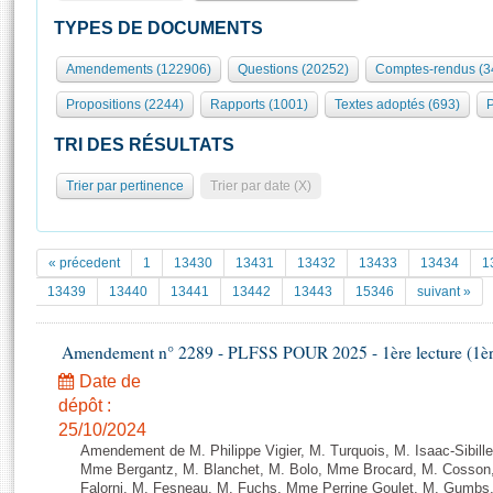
S'id
Présidence
Séance publique
Rôle et pouvoirs de l'Assemblée
Visiter l'Assemblée
TYPES DE DOCUMENTS
Fiches « Connaissance de l’Assemblée »
577 députés
Commissions et autres organes
Visite virtuelle du palais Bourbon
Amendements (122906)
Questions (20252)
Comptes-rendus (3
Organisation de l'Assemblée
Groupes politiques
Europe et International
Assister à une séance
Mot
Propositions (2244)
Rapports (1001)
Textes adoptés (693)
P
Présidence
Conférence des Présidents
Bureau
Collège des Ques
Élections législatives
Contrôle et évaluation
Accès des chercheurs à l’Assemblée
TRI DES RÉSULTATS
Congrès
Les évènements
S'inscrire
Trier par pertinence
Trier par date (X)
Pétitions
Statistiques et chiffres clés
Transparence et déontologie
Vous n'ave
Patrimoine
E
Documents de référence
« précedent
1
13430
13431
13432
13433
13434
1
La Bibliothèque
( Constitution | Règlement de l'Assemblée ... )
Documents parlementaires
13439
13440
13441
13442
13443
15346
suivant »
Les archives
Projets de loi
Contacts et plan d'accès
Amendement n° 2289 - PLFSS POUR 2025 - 1ère lecture (1ère 
Propositions de loi
Histoire
Photos libres de droit
Amendements
Date de
Juniors
dépôt :
Textes adoptés
Anciennes législatures
25/10/2024
Amendement de M. Philippe Vigier, M. Turquois, M. Isaac-Sibille
Liens vers les sites publics
Rapports d'information
Mme Bergantz, M. Blanchet, M. Bolo, Mme Brocard, M. Cosson, 
Falorni, M. Fesneau, M. Fuchs, Mme Perrine Goulet, M. Gumbs