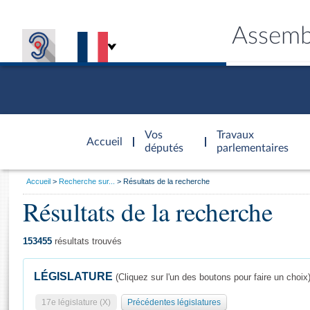
Assemb
Accèder à
la page
Vos
Travaux
Accueil
d'accueil
députés
parlementaires
Vous
Accueil
Recherche sur...
Résultats de la recherche
êtes
Résultats de la recherche
Général
ici
CONNEX
TRAVA
CONNA
DÉC
:
153455
résultats trouvés
LÉGISLATURE
(Cliquez sur l'un des boutons pour faire un choix
17e législature (X)
Précédentes législatures