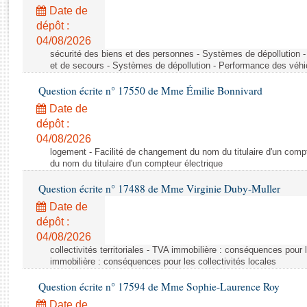
Rapports d'enquête
Date de
Rapports législatifs
dépôt :
Rapports sur l'application des lois
04/08/2026
Baromètre de l’application des lois
sécurité des biens et des personnes - Systèmes de dépollution 
et de secours - Systèmes de dépollution - Performance des véhi
Question écrite n° 17550 de Mme Émilie Bonnivard
Dossiers législatifs
Date de
Budget et sécurité sociale
dépôt :
Questions écrites et orales
04/08/2026
Comptes rendus des débats
logement - Facilité de changement du nom du titulaire d'un compt
du nom du titulaire d'un compteur électrique
Question écrite n° 17488 de Mme Virginie Duby-Muller
Date de
dépôt :
04/08/2026
collectivités territoriales - TVA immobilière : conséquences pour 
immobilière : conséquences pour les collectivités locales
Question écrite n° 17594 de Mme Sophie-Laurence Roy
Date de