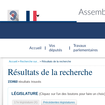
Assemb
Accèder à
la page
Vos
Travaux
Accueil
d'accueil
députés
parlementaires
Vous
Accueil
Recherche sur...
Résultats de la recherche
êtes
Résultats de la recherche
Général
ici
CONNEX
TRAVA
CONNA
DÉC
:
153460
résultats trouvés
LÉGISLATURE
(Cliquez sur l'un des boutons pour faire un choix
17e législature (X)
Précédentes législatures