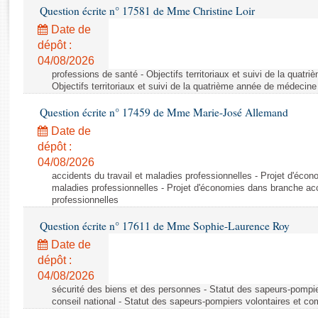
Rapports d'enquête
Question écrite n° 17581 de Mme Christine Loir
Rapports législatifs
Date de
Rapports sur l'application des lois
dépôt :
Baromètre de l’application des lois
04/08/2026
professions de santé - Objectifs territoriaux et suivi de la quat
Objectifs territoriaux et suivi de la quatrième année de médecine
Dossiers législatifs
Question écrite n° 17459 de Mme Marie-José Allemand
Budget et sécurité sociale
Date de
Questions écrites et orales
dépôt :
Comptes rendus des débats
04/08/2026
accidents du travail et maladies professionnelles - Projet d'éco
maladies professionnelles - Projet d'économies dans branche acc
professionnelles
Question écrite n° 17611 de Mme Sophie-Laurence Roy
Date de
dépôt :
04/08/2026
sécurité des biens et des personnes - Statut des sapeurs-pompie
conseil national - Statut des sapeurs-pompiers volontaires et co