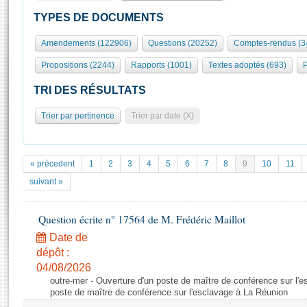
S'id
Présidence
Séance publique
Rôle et pouvoirs de l'Assemblée
Visiter l'Assemblée
TYPES DE DOCUMENTS
Fiches « Connaissance de l’Assemblée »
577 députés
Commissions et autres organes
Visite virtuelle du palais Bourbon
Amendements (122906)
Questions (20252)
Comptes-rendus (3
Organisation de l'Assemblée
Groupes politiques
Europe et International
Assister à une séance
Mot
Propositions (2244)
Rapports (1001)
Textes adoptés (693)
P
Présidence
Conférence des Présidents
Bureau
Collège des Ques
Élections législatives
Contrôle et évaluation
Accès des chercheurs à l’Assemblée
TRI DES RÉSULTATS
Congrès
Les évènements
S'inscrire
Trier par pertinence
Trier par date (X)
Pétitions
Statistiques et chiffres clés
Transparence et déontologie
Vous n'ave
Patrimoine
E
Documents de référence
« précedent
1
2
3
4
5
6
7
8
9
10
11
La Bibliothèque
( Constitution | Règlement de l'Assemblée ... )
Documents parlementaires
suivant »
Les archives
Projets de loi
Contacts et plan d'accès
Question écrite n° 17564 de M. Frédéric Maillot
Propositions de loi
Histoire
Photos libres de droit
Amendements
Date de
Juniors
dépôt :
Textes adoptés
Anciennes législatures
04/08/2026
outre-mer - Ouverture d'un poste de maître de conférence sur l'
Liens vers les sites publics
Rapports d'information
poste de maître de conférence sur l'esclavage à La Réunion