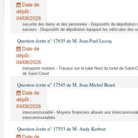
Rapports d'enquête
Date de
Rapports législatifs
dépôt :
Rapports sur l'application des lois
04/08/2026
Baromètre de l’application des lois
sécurité des biens et des personnes - Dispositifs de dépollution
secours - Dispositifs de dépollution équipant les véhicules des 
Question écrite n° 17635 de M. Jean-Paul Lecoq
Dossiers législatifs
Date de
Budget et sécurité sociale
dépôt :
Questions écrites et orales
04/08/2026
Comptes rendus des débats
transports routiers - Travaux sur le tube Nord du tunel de Saint-
de Saint-Cloud
Question écrite n° 17545 de M. Jean-Michel Brard
Date de
dépôt :
04/08/2026
intercommunalité - Moyens financiers alloués aux intercommunal
intercommunalités
Question écrite n° 17553 de M. Andy Kerbrat
Date de