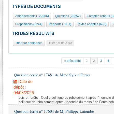
S'id
Présidence
Séance publique
Rôle et pouvoirs de l'Assemblée
Visiter l'Assemblée
TYPES DE DOCUMENTS
Fiches « Connaissance de l’Assemblée »
577 députés
Commissions et autres organes
Visite virtuelle du palais Bourbon
Amendements (122906)
Questions (20252)
Comptes-rendus (3
Organisation de l'Assemblée
Groupes politiques
Europe et International
Assister à une séance
Mot
Propositions (2244)
Rapports (1001)
Textes adoptés (693)
P
Présidence
Conférence des Présidents
Bureau
Collège des Ques
Élections législatives
Contrôle et évaluation
Accès des chercheurs à l’Assemblée
TRI DES RÉSULTATS
Congrès
Les évènements
S'inscrire
Trier par pertinence
Trier par date (X)
Pétitions
Statistiques et chiffres clés
Transparence et déontologie
Vous n'ave
Patrimoine
E
Documents de référence
« précedent
1
2
3
4
La Bibliothèque
( Constitution | Règlement de l'Assemblée ... )
Documents parlementaires
Les archives
Question écrite n° 17481 de Mme Sylvie Ferrer
Projets de loi
Contacts et plan d'accès
Date de
Propositions de loi
Histoire
Photos libres de droit
dépôt :
Amendements
Juniors
04/08/2026
Textes adoptés
bois et forêts - Quelle politique de reboisement après l'incendie
Anciennes législatures
politique de reboisement après l'incendie du massif de Fontaineb
Liens vers les sites publics
Rapports d'information
Question écrite n° 17604 de M. Philippe Latombe