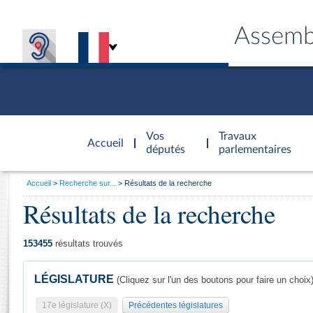
Assemb
Accèder à
la page
Vos
Travaux
Accueil
d'accueil
députés
parlementaires
Vous
Accueil
Recherche sur...
Résultats de la recherche
êtes
Résultats de la recherche
Général
ici
CONNEX
TRAVA
CONNA
DÉC
:
153455
résultats trouvés
LÉGISLATURE
(Cliquez sur l'un des boutons pour faire un choix
17e législature (X)
Précédentes législatures