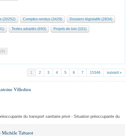
s (20252)
Comptes-rendus (3429)
Dossiers législatifs (2834)
01)
Textes adoptés (693)
Projets de lois (101)
 (X)
1
2
3
4
5
6
7
15346
suivant »
ntoine Villedieu
préoccupante du transport sanitaire privé - Situation préoccupante du
 Michèle Tabarot