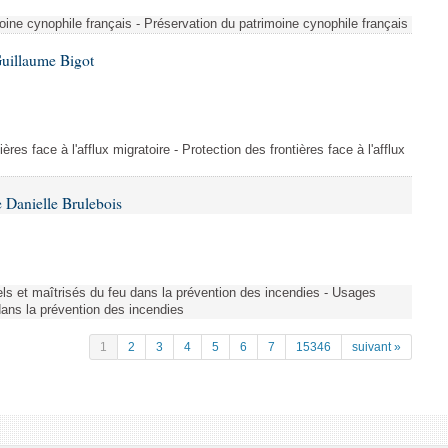
ine cynophile français - Préservation du patrimoine cynophile français
Guillaume Bigot
ères face à l'afflux migratoire - Protection des frontières face à l'afflux
 Danielle Brulebois
nels et maîtrisés du feu dans la prévention des incendies - Usages
 dans la prévention des incendies
1
2
3
4
5
6
7
15346
suivant »