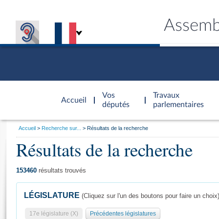
Assemb
Accèder à
la page
Vos
Travaux
Accueil
d'accueil
députés
parlementaires
Vous
Accueil
Recherche sur...
Résultats de la recherche
êtes
Résultats de la recherche
Général
ici
CONNEX
TRAVA
CONNA
DÉC
:
153460
résultats trouvés
LÉGISLATURE
(Cliquez sur l'un des boutons pour faire un choix
17e législature (X)
Précédentes législatures