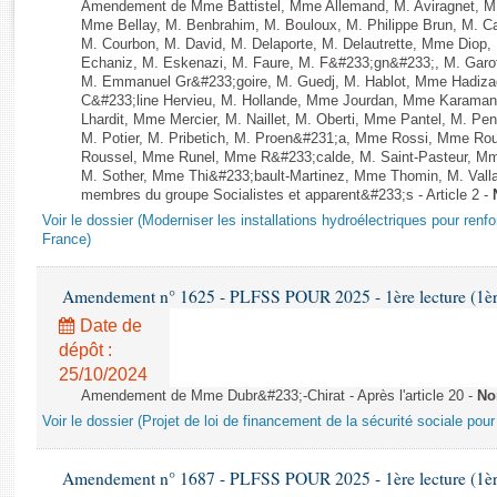
Rapports d'enquête
Amendement de Mme Battistel, Mme Allemand, M. Aviragnet, M.
Mme Bellay, M. Benbrahim, M. Bouloux, M. Philippe Brun, M. Cal
Rapports législatifs
M. Courbon, M. David, M. Delaporte, M. Delautrette, Mme Diop
Rapports sur l'application des lois
Echaniz, M. Eskenazi, M. Faure, M. F&#233;gn&#233;, M. Gar
M. Emmanuel Gr&#233;goire, M. Guedj, M. Hablot, Mme Hadiz
Baromètre de l’application des lois
C&#233;line Hervieu, M. Hollande, Mme Jourdan, Mme Karamanl
Lhardit, Mme Mercier, M. Naillet, M. Oberti, Mme Pantel, M. 
M. Potier, M. Pribetich, M. Proen&#231;a, Mme Rossi, Mme Ro
Dossiers législatifs
Roussel, Mme Runel, Mme R&#233;calde, M. Saint-Pasteur, Mme
M. Sother, Mme Thi&#233;bault-Martinez, Mme Thomin, M. Vallau
Budget et sécurité sociale
membres du groupe Socialistes et apparent&#233;s - Article 2 -
Questions écrites et orales
Voir le dossier (Moderniser les installations hydroélectriques pour renf
Comptes rendus des débats
France)
Amendement n° 1625 - PLFSS POUR 2025 - 1ère lecture (1ère 
Date de
dépôt :
25/10/2024
Amendement de Mme Dubr&#233;-Chirat - Après l'article 20 -
No
Voir le dossier (Projet de loi de financement de la sécurité sociale pou
Amendement n° 1687 - PLFSS POUR 2025 - 1ère lecture (1ère 