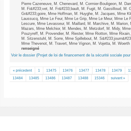
Pierre Cazeneuve, M. Chenevard, M. Cormier-Bouligeon, M. Dar
M. Fi&#233;vet, M. Fr&#233;bault, M. Fugit, M. Gassilloud, M. G
Gr&#233;goire, Mme Hoffman, M. Huyghe, M. Jacques, Mme Klin
Laussucq, Mme Le Feur, Mme Le Grip, Mme Le Meur, Mme Le P
Lescure, Mme Levasseur, M. Maillard, M. Marchive, M. Marion
Mazars, Mme Melchior, M. Mendes, M. Metzdorf, M. Midy, Mme
Pouzyreff, M. Provendier, M. Riester, Mme Riotton, Mme Rixain
M. Sitzenstuhl, M. Sorre, Mme Spillebout, M. S&#233;journ&#233
Mme Thevenot, M. Travert, Mme Vignon, M. Vojetta, M. Woerth e
renseigné
Voir le dossier (Projet de loi de financement de la sécurité sociale pou
« précedent
1
13475
13476
13477
13478
13479
1
13484
13485
13486
13487
13488
15346
suivant »