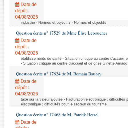
Rapports d'enquête
Date de
Rapports législatifs
dépôt :
Rapports sur l'application des lois
04/08/2026
Baromètre de l’application des lois
industrie - Normes et objectifs - Normes et objectifs
Question écrite n° 17529 de Mme Élise Leboucher
Dossiers législatifs
Date de
Budget et sécurité sociale
dépôt :
04/08/2026
Questions écrites et orales
établissements de santé - Situation critique au centre d'accuei
Comptes rendus des débats
- Situation critique au centre d'accueil et de crise Ginette Ama
Question écrite n° 17624 de M. Romain Baubry
Date de
dépôt :
04/08/2026
taxe sur la valeur ajoutée - Facturation électronique : difficultés
électronique : difficultés pour le secteur du tourisme
Question écrite n° 17468 de M. Patrick Hetzel
Date de