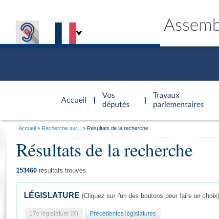
Assemb
Accèder à
la page
Vos
Travaux
Accueil
d'accueil
députés
parlementaires
Vous
Accueil
Recherche sur...
Résultats de la recherche
êtes
Résultats de la recherche
Général
ici
CONNEX
TRAVA
CONNA
DÉC
:
153460
résultats trouvés
LÉGISLATURE
(Cliquez sur l'un des boutons pour faire un choix
17e législature (X)
Précédentes législatures