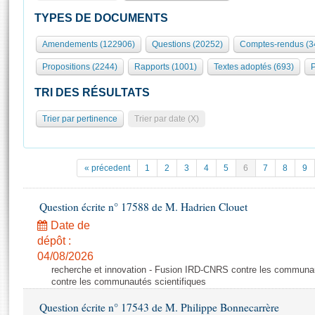
S'id
Présidence
Séance publique
Rôle et pouvoirs de l'Assemblée
Visiter l'Assemblée
TYPES DE DOCUMENTS
Fiches « Connaissance de l’Assemblée »
577 députés
Commissions et autres organes
Visite virtuelle du palais Bourbon
Amendements (122906)
Questions (20252)
Comptes-rendus (3
Organisation de l'Assemblée
Groupes politiques
Europe et International
Assister à une séance
Mot
Propositions (2244)
Rapports (1001)
Textes adoptés (693)
P
Présidence
Conférence des Présidents
Bureau
Collège des Ques
Élections législatives
Contrôle et évaluation
Accès des chercheurs à l’Assemblée
TRI DES RÉSULTATS
Congrès
Les évènements
S'inscrire
Trier par pertinence
Trier par date (X)
Pétitions
Statistiques et chiffres clés
Transparence et déontologie
Vous n'ave
Patrimoine
E
Documents de référence
« précedent
1
2
3
4
5
6
7
8
9
La Bibliothèque
( Constitution | Règlement de l'Assemblée ... )
Documents parlementaires
Les archives
Question écrite n° 17588 de M. Hadrien Clouet
Projets de loi
Contacts et plan d'accès
Date de
Propositions de loi
Histoire
Photos libres de droit
dépôt :
Amendements
Juniors
04/08/2026
Textes adoptés
recherche et innovation - Fusion IRD-CNRS contre les communa
Anciennes législatures
contre les communautés scientifiques
Liens vers les sites publics
Rapports d'information
Question écrite n° 17543 de M. Philippe Bonnecarrère