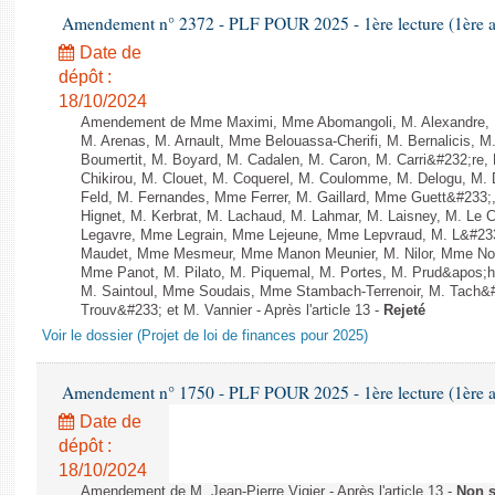
Amendement n° 2372 - PLF POUR 2025 - 1ère lecture (1ère as
Date de
dépôt :
18/10/2024
Amendement de Mme Maximi, Mme Abomangoli, M. Alexandre, 
M. Arenas, M. Arnault, Mme Belouassa-Cherifi, M. Bernalicis, 
Boumertit, M. Boyard, M. Cadalen, M. Caron, M. Carri&#232;re
Chikirou, M. Clouet, M. Coquerel, M. Coulomme, M. Delogu, M
Feld, M. Fernandes, Mme Ferrer, M. Gaillard, Mme Guett&#23
Hignet, M. Kerbrat, M. Lachaud, M. Lahmar, M. Laisney, M. Le 
Legavre, Mme Legrain, Mme Lejeune, Mme Lepvraud, M. L&#233
Maudet, Mme Mesmeur, Mme Manon Meunier, M. Nilor, Mme N
Mme Panot, M. Pilato, M. Piquemal, M. Portes, M. Prud&apos;h
M. Saintoul, Mme Soudais, Mme Stambach-Terrenoir, M. Tach&
Trouv&#233; et M. Vannier - Après l'article 13 -
Rejeté
Voir le dossier (Projet de loi de finances pour 2025)
Amendement n° 1750 - PLF POUR 2025 - 1ère lecture (1ère as
Date de
dépôt :
18/10/2024
Amendement de M. Jean-Pierre Vigier - Après l'article 13 -
Non 