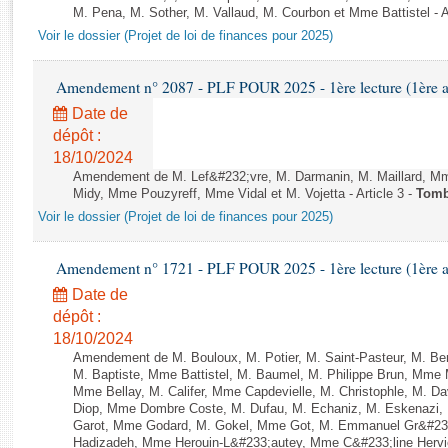
Rapports d'enquête
M. Pena, M. Sother, M. Vallaud, M. Courbon et Mme Battistel - Ap
Rapports législatifs
Voir le dossier (Projet de loi de finances pour 2025)
Rapports sur l'application des lois
Baromètre de l’application des lois
Amendement n° 2087 - PLF POUR 2025 - 1ère lecture (1ère as
Date de
dépôt :
Dossiers législatifs
18/10/2024
Budget et sécurité sociale
Amendement de M. Lef&#232;vre, M. Darmanin, M. Maillard, Mme
Questions écrites et orales
Midy, Mme Pouzyreff, Mme Vidal et M. Vojetta - Article 3 -
Tom
Comptes rendus des débats
Voir le dossier (Projet de loi de finances pour 2025)
Amendement n° 1721 - PLF POUR 2025 - 1ère lecture (1ère as
Date de
dépôt :
18/10/2024
Amendement de M. Bouloux, M. Potier, M. Saint-Pasteur, M. Be
M. Baptiste, Mme Battistel, M. Baumel, M. Philippe Brun, Mme 
Mme Bellay, M. Califer, Mme Capdevielle, M. Christophle, M. Da
Diop, Mme Dombre Coste, M. Dufau, M. Echaniz, M. Eskenazi,
Garot, Mme Godard, M. Gokel, Mme Got, M. Emmanuel Gr&#233
Hadizadeh, Mme Herouin-L&#233;autey, Mme C&#233;line Herv