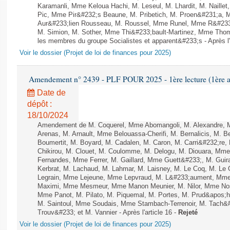
Karamanli, Mme Keloua Hachi, M. Leseul, M. Lhardit, M. Naille
Pic, Mme Pir&#232;s Beaune, M. Pribetich, M. Proen&#231;a,
Aur&#233;lien Rousseau, M. Roussel, Mme Runel, Mme R&#233;
M. Simion, M. Sother, Mme Thi&#233;bault-Martinez, Mme Thomin
les membres du groupe Socialistes et apparent&#233;s - Après l'
Voir le dossier (Projet de loi de finances pour 2025)
Amendement n° 2439 - PLF POUR 2025 - 1ère lecture (1ère as
Date de
dépôt :
18/10/2024
Amendement de M. Coquerel, Mme Abomangoli, M. Alexandre, 
Arenas, M. Arnault, Mme Belouassa-Cherifi, M. Bernalicis, M. 
Boumertit, M. Boyard, M. Cadalen, M. Caron, M. Carri&#232;re
Chikirou, M. Clouet, M. Coulomme, M. Delogu, M. Diouara, Mm
Fernandes, Mme Ferrer, M. Gaillard, Mme Guett&#233;, M. Gu
Kerbrat, M. Lachaud, M. Lahmar, M. Laisney, M. Le Coq, M. Le
Legrain, Mme Lejeune, Mme Lepvraud, M. L&#233;aument, Mme
Maximi, Mme Mesmeur, Mme Manon Meunier, M. Nilor, Mme N
Mme Panot, M. Pilato, M. Piquemal, M. Portes, M. Prud&apos;h
M. Saintoul, Mme Soudais, Mme Stambach-Terrenoir, M. Tach&
Trouv&#233; et M. Vannier - Après l'article 16 -
Rejeté
Voir le dossier (Projet de loi de finances pour 2025)