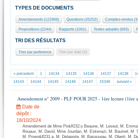
S'id
Présidence
Séance publique
Rôle et pouvoirs de l'Assemblée
Visiter l'Assemblée
TYPES DE DOCUMENTS
Fiches « Connaissance de l’Assemblée »
577 députés
Commissions et autres organes
Visite virtuelle du palais Bourbon
Amendements (122906)
Questions (20252)
Comptes-rendus (3
Organisation de l'Assemblée
Groupes politiques
Europe et International
Assister à une séance
Mot
Propositions (2244)
Rapports (1001)
Textes adoptés (693)
P
Présidence
Conférence des Présidents
Bureau
Collège des Ques
Élections législatives
Contrôle et évaluation
Accès des chercheurs à l’Assemblée
TRI DES RÉSULTATS
Congrès
Les évènements
S'inscrire
Trier par pertinence
Trier par date (X)
Pétitions
Statistiques et chiffres clés
Transparence et déontologie
Vous n'ave
Patrimoine
E
Documents de référence
« précedent
1
14134
14135
14136
14137
14138
1
La Bibliothèque
( Constitution | Règlement de l'Assemblée ... )
Documents parlementaires
14143
14144
14145
14146
14147
15346
suivant »
Les archives
Projets de loi
Contacts et plan d'accès
Amendement n° 2009 - PLF POUR 2025 - 1ère lecture (1ère as
Propositions de loi
Histoire
Photos libres de droit
Amendements
Date de
Juniors
dépôt :
Textes adoptés
Anciennes législatures
18/10/2024
Amendement de Mme Pir&#232;s Beaune, M. Leseul, M. Emman
Liens vers les sites publics
Rapports d'information
Rouaux, M. David, Mme Jourdan, M. Eskenazi, M. Baumel, M. S
M. Proen&#231;a, M. Delaporte, M. Barusseau, M. Oberti, M. De