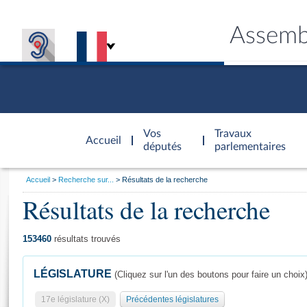
Assemb
Accèder à
la page
Vos
Travaux
Accueil
d'accueil
députés
parlementaires
Vous
Accueil
Recherche sur...
Résultats de la recherche
êtes
Résultats de la recherche
Général
ici
CONNEX
TRAVA
CONNA
DÉC
:
153460
résultats trouvés
LÉGISLATURE
(Cliquez sur l'un des boutons pour faire un choix
17e législature (X)
Précédentes législatures