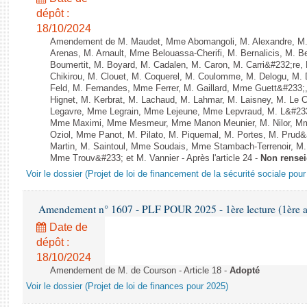
dépôt :
18/10/2024
Amendement de M. Maudet, Mme Abomangoli, M. Alexandre, M
Arenas, M. Arnault, Mme Belouassa-Cherifi, M. Bernalicis, M. 
Boumertit, M. Boyard, M. Cadalen, M. Caron, M. Carri&#232;re
Chikirou, M. Clouet, M. Coquerel, M. Coulomme, M. Delogu, M
Feld, M. Fernandes, Mme Ferrer, M. Gaillard, Mme Guett&#23
Hignet, M. Kerbrat, M. Lachaud, M. Lahmar, M. Laisney, M. Le 
Legavre, Mme Legrain, Mme Lejeune, Mme Lepvraud, M. L&#233
Mme Maximi, Mme Mesmeur, Mme Manon Meunier, M. Nilor, 
Oziol, Mme Panot, M. Pilato, M. Piquemal, M. Portes, M. Prud
Martin, M. Saintoul, Mme Soudais, Mme Stambach-Terrenoir, M.
Mme Trouv&#233; et M. Vannier - Après l'article 24 -
Non rense
Voir le dossier (Projet de loi de financement de la sécurité sociale pou
Amendement n° 1607 - PLF POUR 2025 - 1ère lecture (1ère as
Date de
dépôt :
18/10/2024
Amendement de M. de Courson - Article 18 -
Adopté
Voir le dossier (Projet de loi de finances pour 2025)