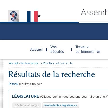
Assemb
Accèder à
la page
Vos
Travaux
Accueil
d'accueil
députés
parlementaires
Vous
Accueil
Recherche sur...
Résultats de la recherche
êtes
Résultats de la recherche
Général
ici
CONNEX
TRAVA
CONNA
DÉC
:
153456
résultats trouvés
LÉGISLATURE
(Cliquez sur l'un des boutons pour faire un choix
17e législature (X)
Précédentes législatures