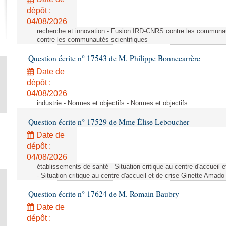
Rapports d'enquête
dépôt :
Rapports législatifs
04/08/2026
Rapports sur l'application des lois
recherche et innovation - Fusion IRD-CNRS contre les communa
Baromètre de l’application des lois
contre les communautés scientifiques
Question écrite n° 17543 de M. Philippe Bonnecarrère
Dossiers législatifs
Date de
Budget et sécurité sociale
dépôt :
04/08/2026
Questions écrites et orales
industrie - Normes et objectifs - Normes et objectifs
Comptes rendus des débats
Question écrite n° 17529 de Mme Élise Leboucher
Date de
dépôt :
04/08/2026
établissements de santé - Situation critique au centre d'accuei
- Situation critique au centre d'accueil et de crise Ginette Ama
Question écrite n° 17624 de M. Romain Baubry
Date de
dépôt :