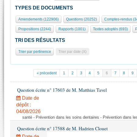
S'id
Présidence
Séance publique
Rôle et pouvoirs de l'Assemblée
Visiter l'Assemblée
TYPES DE DOCUMENTS
Fiches « Connaissance de l’Assemblée »
577 députés
Commissions et autres organes
Visite virtuelle du palais Bourbon
Amendements (122906)
Questions (20252)
Comptes-rendus (3
Organisation de l'Assemblée
Groupes politiques
Europe et International
Assister à une séance
Mot
Propositions (2244)
Rapports (1001)
Textes adoptés (693)
P
Présidence
Conférence des Présidents
Bureau
Collège des Ques
Élections législatives
Contrôle et évaluation
Accès des chercheurs à l’Assemblée
TRI DES RÉSULTATS
Congrès
Les évènements
S'inscrire
Trier par pertinence
Trier par date (X)
Pétitions
Statistiques et chiffres clés
Transparence et déontologie
Vous n'ave
Patrimoine
E
Documents de référence
« précedent
1
2
3
4
5
6
7
8
9
La Bibliothèque
( Constitution | Règlement de l'Assemblée ... )
Documents parlementaires
Les archives
Question écrite n° 17603 de M. Matthias Tavel
Projets de loi
Contacts et plan d'accès
Date de
Propositions de loi
Histoire
Photos libres de droit
dépôt :
Amendements
Juniors
04/08/2026
Textes adoptés
santé - Prévention dans les soins dentaires - Prévention dans le
Anciennes législatures
Question écrite n° 17588 de M. Hadrien Clouet
Liens vers les sites publics
Rapports d'information
Date de