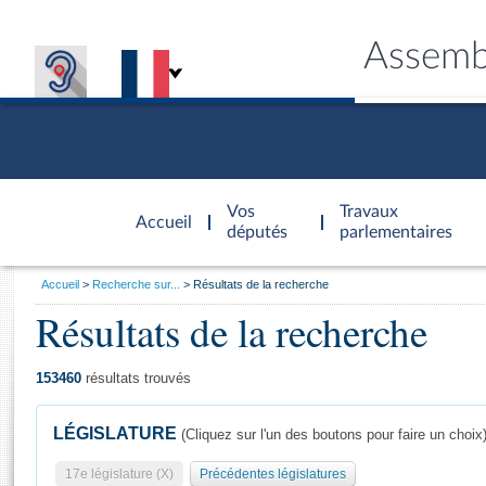
Assemb
Accèder à
la page
Vos
Travaux
Accueil
d'accueil
députés
parlementaires
Vous
Accueil
Recherche sur...
Résultats de la recherche
êtes
Résultats de la recherche
Général
ici
CONNEX
TRAVA
CONNA
DÉC
:
153460
résultats trouvés
LÉGISLATURE
(Cliquez sur l'un des boutons pour faire un choix
17e législature (X)
Précédentes législatures