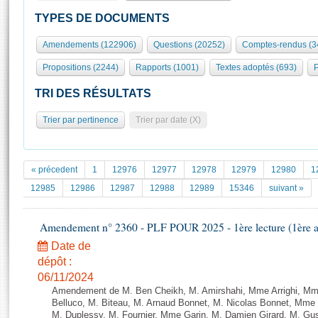
S'id
Présidence
Séance publique
Rôle et pouvoirs de l'Assemblée
Visiter l'Assemblée
TYPES DE DOCUMENTS
Fiches « Connaissance de l’Assemblée »
577 députés
Commissions et autres organes
Visite virtuelle du palais Bourbon
Amendements (122906)
Questions (20252)
Comptes-rendus (3
Organisation de l'Assemblée
Groupes politiques
Europe et International
Assister à une séance
Mot
Propositions (2244)
Rapports (1001)
Textes adoptés (693)
P
Présidence
Conférence des Présidents
Bureau
Collège des Ques
Élections législatives
Contrôle et évaluation
Accès des chercheurs à l’Assemblée
TRI DES RÉSULTATS
Congrès
Les évènements
S'inscrire
Trier par pertinence
Trier par date (X)
Pétitions
Statistiques et chiffres clés
Transparence et déontologie
Vous n'ave
Patrimoine
E
Documents de référence
« précedent
1
12976
12977
12978
12979
12980
1
La Bibliothèque
( Constitution | Règlement de l'Assemblée ... )
Documents parlementaires
12985
12986
12987
12988
12989
15346
suivant »
Les archives
Projets de loi
Contacts et plan d'accès
Amendement n° 2360 - PLF POUR 2025 - 1ère lecture (1ère as
Propositions de loi
Histoire
Photos libres de droit
Amendements
Date de
Juniors
dépôt :
Textes adoptés
Anciennes législatures
06/11/2024
Amendement de M. Ben Cheikh, M. Amirshahi, Mme Arrighi, Mm
Liens vers les sites publics
Rapports d'information
Belluco, M. Biteau, M. Arnaud Bonnet, M. Nicolas Bonnet, Mme 
M. Duplessy, M. Fournier, Mme Garin, M. Damien Girard, M. Gu