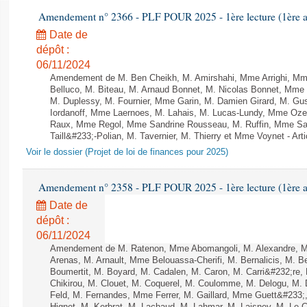
Amendement n° 2366 - PLF POUR 2025 - 1ère lecture (1ère as
Date de
dépôt :
06/11/2024
Amendement de M. Ben Cheikh, M. Amirshahi, Mme Arrighi, Mm
Belluco, M. Biteau, M. Arnaud Bonnet, M. Nicolas Bonnet, Mme 
M. Duplessy, M. Fournier, Mme Garin, M. Damien Girard, M. Gu
Iordanoff, Mme Laernoes, M. Lahais, M. Lucas-Lundy, Mme Oz
Raux, Mme Regol, Mme Sandrine Rousseau, M. Ruffin, Mme S
Taill&#233;-Polian, M. Tavernier, M. Thierry et Mme Voynet - Arti
Voir le dossier (Projet de loi de finances pour 2025)
Amendement n° 2358 - PLF POUR 2025 - 1ère lecture (1ère as
Date de
dépôt :
06/11/2024
Amendement de M. Ratenon, Mme Abomangoli, M. Alexandre, 
Arenas, M. Arnault, Mme Belouassa-Cherifi, M. Bernalicis, M. 
Boumertit, M. Boyard, M. Cadalen, M. Caron, M. Carri&#232;re
Chikirou, M. Clouet, M. Coquerel, M. Coulomme, M. Delogu, M
Feld, M. Fernandes, Mme Ferrer, M. Gaillard, Mme Guett&#23