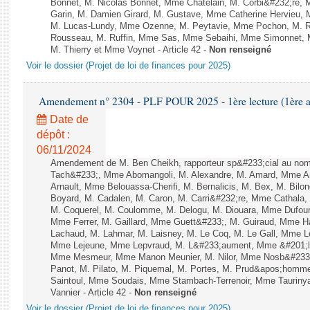
Bonnet, M. Nicolas Bonnet, Mme Chatelain, M. Corbi&#232;re, 
Garin, M. Damien Girard, M. Gustave, Mme Catherine Hervieu, M
M. Lucas-Lundy, Mme Ozenne, M. Peytavie, Mme Pochon, M. 
Rousseau, M. Ruffin, Mme Sas, Mme Sebaihi, Mme Simonnet, Mm
M. Thierry et Mme Voynet - Article 42 -
Non renseigné
Voir le dossier (Projet de loi de finances pour 2025)
Amendement n° 2304 - PLF POUR 2025 - 1ère lecture (1ère as
Date de
dépôt :
06/11/2024
Amendement de M. Ben Cheikh, rapporteur sp&#233;cial au nom
Tach&#233;, Mme Abomangoli, M. Alexandre, M. Amard, Mme A
Arnault, Mme Belouassa-Cherifi, M. Bernalicis, M. Bex, M. Bilo
Boyard, M. Cadalen, M. Caron, M. Carri&#232;re, Mme Cathala,
M. Coquerel, M. Coulomme, M. Delogu, M. Diouara, Mme Dufou
Mme Ferrer, M. Gaillard, Mme Guett&#233;, M. Guiraud, Mme H
Lachaud, M. Lahmar, M. Laisney, M. Le Coq, M. Le Gall, Mme L
Mme Lejeune, Mme Lepvraud, M. L&#233;aument, Mme &#201;li
Mme Mesmeur, Mme Manon Meunier, M. Nilor, Mme Nosb&#23
Panot, M. Pilato, M. Piquemal, M. Portes, M. Prud&apos;homme
Saintoul, Mme Soudais, Mme Stambach-Terrenoir, Mme Tauriny
Vannier - Article 42 -
Non renseigné
Voir le dossier (Projet de loi de finances pour 2025)