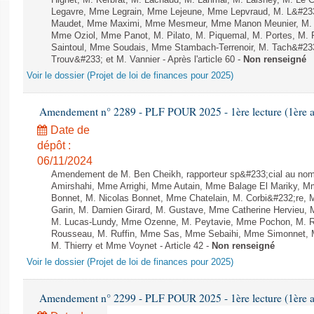
Hignet, M. Kerbrat, M. Lachaud, M. Lahmar, M. Laisney, M. Le 
Legavre, Mme Legrain, Mme Lejeune, Mme Lepvraud, M. L&#233
Maudet, Mme Maximi, Mme Mesmeur, Mme Manon Meunier, M. 
Mme Oziol, Mme Panot, M. Pilato, M. Piquemal, M. Portes, M.
Saintoul, Mme Soudais, Mme Stambach-Terrenoir, M. Tach&#23
Trouv&#233; et M. Vannier - Après l'article 60 -
Non renseigné
Voir le dossier (Projet de loi de finances pour 2025)
Amendement n° 2289 - PLF POUR 2025 - 1ère lecture (1ère as
Date de
dépôt :
06/11/2024
Amendement de M. Ben Cheikh, rapporteur sp&#233;cial au nom
Amirshahi, Mme Arrighi, Mme Autain, Mme Balage El Mariky, Mm
Bonnet, M. Nicolas Bonnet, Mme Chatelain, M. Corbi&#232;re, 
Garin, M. Damien Girard, M. Gustave, Mme Catherine Hervieu, M
M. Lucas-Lundy, Mme Ozenne, M. Peytavie, Mme Pochon, M. 
Rousseau, M. Ruffin, Mme Sas, Mme Sebaihi, Mme Simonnet, Mm
M. Thierry et Mme Voynet - Article 42 -
Non renseigné
Voir le dossier (Projet de loi de finances pour 2025)
Amendement n° 2299 - PLF POUR 2025 - 1ère lecture (1ère as