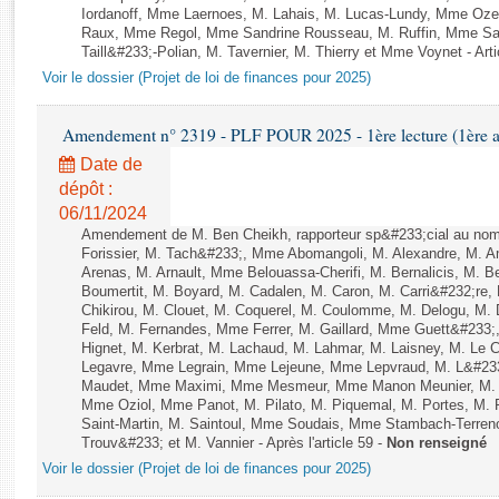
Rapports d'enquête
Iordanoff, Mme Laernoes, M. Lahais, M. Lucas-Lundy, Mme Oz
Rapports législatifs
Raux, Mme Regol, Mme Sandrine Rousseau, M. Ruffin, Mme S
Taill&#233;-Polian, M. Tavernier, M. Thierry et Mme Voynet - Arti
Rapports sur l'application des lois
Voir le dossier (Projet de loi de finances pour 2025)
Baromètre de l’application des lois
Amendement n° 2319 - PLF POUR 2025 - 1ère lecture (1ère as
Dossiers législatifs
Date de
Budget et sécurité sociale
dépôt :
Questions écrites et orales
06/11/2024
Comptes rendus des débats
Amendement de M. Ben Cheikh, rapporteur sp&#233;cial au nom
Forissier, M. Tach&#233;, Mme Abomangoli, M. Alexandre, M.
Arenas, M. Arnault, Mme Belouassa-Cherifi, M. Bernalicis, M. 
Boumertit, M. Boyard, M. Cadalen, M. Caron, M. Carri&#232;re
Chikirou, M. Clouet, M. Coquerel, M. Coulomme, M. Delogu, M
Feld, M. Fernandes, Mme Ferrer, M. Gaillard, Mme Guett&#23
Hignet, M. Kerbrat, M. Lachaud, M. Lahmar, M. Laisney, M. Le 
Legavre, Mme Legrain, Mme Lejeune, Mme Lepvraud, M. L&#233
Maudet, Mme Maximi, Mme Mesmeur, Mme Manon Meunier, M. 
Mme Oziol, Mme Panot, M. Pilato, M. Piquemal, M. Portes, M
Saint-Martin, M. Saintoul, Mme Soudais, Mme Stambach-Terren
Trouv&#233; et M. Vannier - Après l'article 59 -
Non renseigné
Voir le dossier (Projet de loi de finances pour 2025)