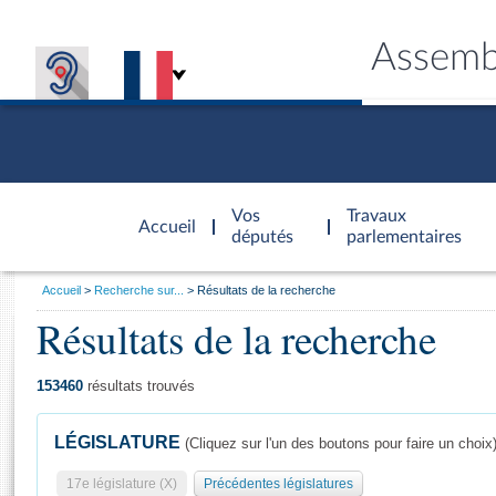
Assemb
Accèder à
la page
Vos
Travaux
Accueil
d'accueil
députés
parlementaires
Vous
Accueil
Recherche sur...
Résultats de la recherche
êtes
Résultats de la recherche
Général
ici
CONNEX
TRAVA
CONNA
DÉC
:
153460
résultats trouvés
LÉGISLATURE
(Cliquez sur l'un des boutons pour faire un choix
17e législature (X)
Précédentes législatures