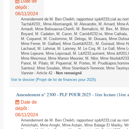
Date de
dépôt :
06/11/2024
Amendement de M. Ben Cheikh, rapporteur sp&#233;cial au nom
Tach&#233;, Mme Abomangoli, M. Alexandre, M. Amard, Mme A
Arnault, Mme Belouassa-Cherifi, M. Bernalicis, M. Bex, M. Bilo
Boyard, M. Cadalen, M. Caron, M. Carri&#232;re, Mme Cathala,
M. Coquerel, M. Coulomme, M. Delogu, M. Diouara, Mme Dufou
Mme Ferrer, M. Gaillard, Mme Guett&#233;, M. Guiraud, Mme H
Lachaud, M. Lahmar, M. Laisney, M. Le Coq, M. Le Gall, Mme L
Mme Lejeune, Mme Lepvraud, M. L&#233;aument, Mme &#201;li
Mme Mesmeur, Mme Manon Meunier, M. Nilor, Mme Nosb&#23
Panot, M. Pilato, M. Piquemal, M. Portes, M. Prud&apos;homme
Saintoul, Mme Soudais, Mme Stambach-Terrenoir, Mme Tauriny
Vannier - Article 42 -
Non renseigné
Voir le dossier (Projet de loi de finances pour 2025)
Amendement n° 2300 - PLF POUR 2025 - 1ère lecture (1ère as
Date de
dépôt :
06/11/2024
Amendement de M. Ben Cheikh, rapporteur sp&#233;cial au nom
Amirshahi, Mme Arrighi, Mme Autain, Mme Balage El Mariky, Mm