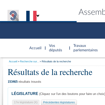
Assemb
Accèder à
la page
Vos
Travaux
Accueil
d'accueil
députés
parlementaires
Vous
Accueil
Recherche sur...
Résultats de la recherche
êtes
Résultats de la recherche
Général
ici
CONNEX
TRAVA
CONNA
DÉC
:
153465
résultats trouvés
LÉGISLATURE
(Cliquez sur l'un des boutons pour faire un choix
17e législature (X)
Précédentes législatures