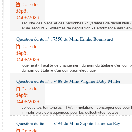
Rapports d'enquête
Date de
Rapports législatifs
dépôt :
Rapports sur l'application des lois
04/08/2026
Baromètre de l’application des lois
sécurité des biens et des personnes - Systèmes de dépollution 
et de secours - Systèmes de dépollution - Performance des véhi
Question écrite n° 17550 de Mme Émilie Bonnivard
Dossiers législatifs
Date de
Budget et sécurité sociale
dépôt :
Questions écrites et orales
04/08/2026
Comptes rendus des débats
logement - Facilité de changement du nom du titulaire d'un compt
du nom du titulaire d'un compteur électrique
Question écrite n° 17488 de Mme Virginie Duby-Muller
Date de
dépôt :
04/08/2026
collectivités territoriales - TVA immobilière : conséquences pour 
immobilière : conséquences pour les collectivités locales
Question écrite n° 17594 de Mme Sophie-Laurence Roy
Date de