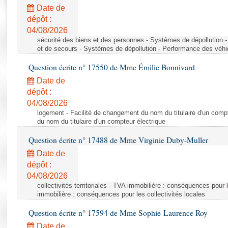
Rapports d'enquête
Date de
Rapports législatifs
dépôt :
Rapports sur l'application des lois
04/08/2026
Baromètre de l’application des lois
sécurité des biens et des personnes - Systèmes de dépollution 
et de secours - Systèmes de dépollution - Performance des véhi
Question écrite n° 17550 de Mme Émilie Bonnivard
Dossiers législatifs
Date de
Budget et sécurité sociale
dépôt :
Questions écrites et orales
04/08/2026
Comptes rendus des débats
logement - Facilité de changement du nom du titulaire d'un compt
du nom du titulaire d'un compteur électrique
Question écrite n° 17488 de Mme Virginie Duby-Muller
Date de
dépôt :
04/08/2026
collectivités territoriales - TVA immobilière : conséquences pour 
immobilière : conséquences pour les collectivités locales
Question écrite n° 17594 de Mme Sophie-Laurence Roy
Date de