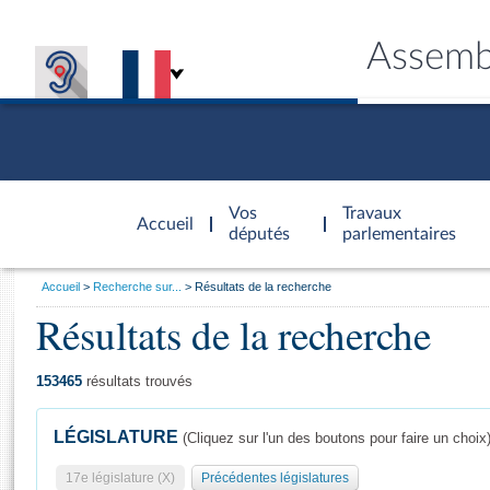
Assemb
Accèder à
la page
Vos
Travaux
Accueil
d'accueil
députés
parlementaires
Vous
Accueil
Recherche sur...
Résultats de la recherche
êtes
Résultats de la recherche
Général
ici
CONNEX
TRAVA
CONNA
DÉC
:
153465
résultats trouvés
LÉGISLATURE
(Cliquez sur l'un des boutons pour faire un choix
17e législature (X)
Précédentes législatures