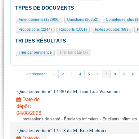
S'id
Présidence
Séance publique
Rôle et pouvoirs de l'Assemblée
Visiter l'Assemblée
TYPES DE DOCUMENTS
Fiches « Connaissance de l’Assemblée »
577 députés
Commissions et autres organes
Visite virtuelle du palais Bourbon
Amendements (122906)
Questions (20252)
Comptes-rendus (3
Organisation de l'Assemblée
Groupes politiques
Europe et International
Assister à une séance
Mot
Propositions (2244)
Rapports (1001)
Textes adoptés (693)
P
Présidence
Conférence des Présidents
Bureau
Collège des Ques
Élections législatives
Contrôle et évaluation
Accès des chercheurs à l’Assemblée
TRI DES RÉSULTATS
Congrès
Les évènements
S'inscrire
Trier par pertinence
Trier par date (X)
Pétitions
Statistiques et chiffres clés
Transparence et déontologie
Vous n'ave
Patrimoine
E
Documents de référence
« précedent
1
2
3
4
5
6
7
8
9
10
La Bibliothèque
( Constitution | Règlement de l'Assemblée ... )
Documents parlementaires
Les archives
Question écrite n° 17580 de M. Jean-Luc Warsmann
Projets de loi
Contacts et plan d'accès
Date de
Propositions de loi
Histoire
Photos libres de droit
dépôt :
Amendements
Juniors
04/08/2026
Textes adoptés
professions de santé - Étudiants infirmiers - Étudiants infirmiers
Anciennes législatures
Question écrite n° 17518 de M. Éric Michoux
Liens vers les sites publics
Rapports d'information
Date de