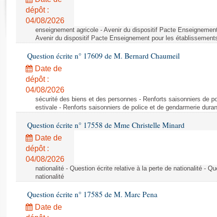
Rapports d'enquête
dépôt :
Rapports législatifs
04/08/2026
Rapports sur l'application des lois
enseignement agricole - Avenir du dispositif Pacte Enseignement
Baromètre de l’application des lois
Avenir du dispositif Pacte Enseignement pour les établissements
Question écrite n° 17609 de M. Bernard Chaumeil
Dossiers législatifs
Date de
Budget et sécurité sociale
dépôt :
04/08/2026
Questions écrites et orales
sécurité des biens et des personnes - Renforts saisonniers de po
Comptes rendus des débats
estivale - Renforts saisonniers de police et de gendarmerie duran
Question écrite n° 17558 de Mme Christelle Minard
Date de
dépôt :
04/08/2026
nationalité - Question écrite relative à la perte de nationalité - Qu
nationalité
Question écrite n° 17585 de M. Marc Pena
Date de