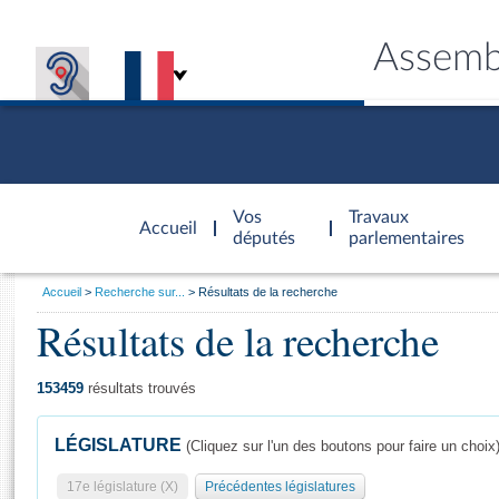
Assemb
Accèder à
la page
Vos
Travaux
Accueil
d'accueil
députés
parlementaires
Vous
Accueil
Recherche sur...
Résultats de la recherche
êtes
Résultats de la recherche
Général
ici
CONNEX
TRAVA
CONNA
DÉC
:
153459
résultats trouvés
LÉGISLATURE
(Cliquez sur l'un des boutons pour faire un choix
17e législature (X)
Précédentes législatures