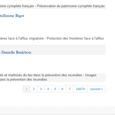
ine cynophile français - Préservation du patrimoine cynophile français
Guillaume Bigot
ères face à l'afflux migratoire - Protection des frontières face à l'afflux
 Danielle Brulebois
nels et maîtrisés du feu dans la prévention des incendies - Usages
 dans la prévention des incendies
1
2
3
4
5
6
7
16676
suivant »