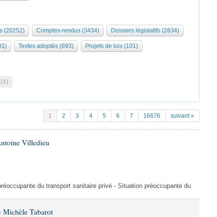
s (20252)
Comptes-rendus (3434)
Dossiers législatifs (2834)
01)
Textes adoptés (693)
Projets de lois (101)
 (X)
1
2
3
4
5
6
7
16676
suivant »
ntoine Villedieu
préoccupante du transport sanitaire privé - Situation préoccupante du
 Michèle Tabarot