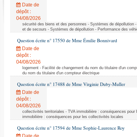
Rapports d'enquête
Date de
Rapports législatifs
dépôt :
Rapports sur l'application des lois
04/08/2026
Baromètre de l’application des lois
sécurité des biens et des personnes - Systèmes de dépollution 
et de secours - Systèmes de dépollution - Performance des véhi
Question écrite n° 17550 de Mme Émilie Bonnivard
Dossiers législatifs
Date de
Budget et sécurité sociale
dépôt :
Questions écrites et orales
04/08/2026
Comptes rendus des débats
logement - Facilité de changement du nom du titulaire d'un compt
du nom du titulaire d'un compteur électrique
Question écrite n° 17488 de Mme Virginie Duby-Muller
Date de
dépôt :
04/08/2026
collectivités territoriales - TVA immobilière : conséquences pour 
immobilière : conséquences pour les collectivités locales
Question écrite n° 17594 de Mme Sophie-Laurence Roy
Date de