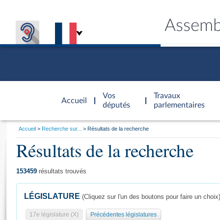
Assemb
Accèder à
la page
Vos
Travaux
Accueil
d'accueil
députés
parlementaires
Vous
Accueil
Recherche sur...
Résultats de la recherche
êtes
Résultats de la recherche
Général
ici
CONNEX
TRAVA
CONNA
DÉC
:
153459
résultats trouvés
LÉGISLATURE
(Cliquez sur l'un des boutons pour faire un choix
17e législature (X)
Précédentes législatures