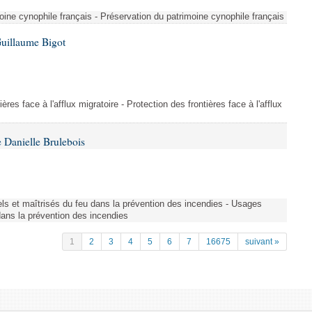
ine cynophile français - Préservation du patrimoine cynophile français
Guillaume Bigot
ères face à l'afflux migratoire - Protection des frontières face à l'afflux
 Danielle Brulebois
nels et maîtrisés du feu dans la prévention des incendies - Usages
 dans la prévention des incendies
1
2
3
4
5
6
7
16675
suivant »