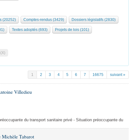
s (20252)
Comptes-rendus (3429)
Dossiers législatifs (2830)
01)
Textes adoptés (693)
Projets de lois (101)
 (X)
1
2
3
4
5
6
7
16675
suivant »
ntoine Villedieu
préoccupante du transport sanitaire privé - Situation préoccupante du
 Michèle Tabarot