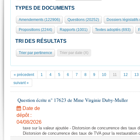
S'id
Présidence
Séance publique
Rôle et pouvoirs de l'Assemblée
Visiter l'Assemblée
TYPES DE DOCUMENTS
Fiches « Connaissance de l’Assemblée »
577 députés
Commissions et autres organes
Visite virtuelle du palais Bourbon
Amendements (122906)
Questions (20252)
Dossiers législatifs
Organisation de l'Assemblée
Groupes politiques
Europe et International
Assister à une séance
Mot
Propositions (2244)
Rapports (1001)
Textes adoptés (693)
P
Présidence
Conférence des Présidents
Bureau
Collège des Ques
Élections législatives
Contrôle et évaluation
Accès des chercheurs à l’Assemblée
TRI DES RÉSULTATS
Congrès
Les évènements
S'inscrire
Trier par pertinence
Trier par date (X)
Pétitions
Statistiques et chiffres clés
Transparence et déontologie
Vous n'ave
Patrimoine
E
Documents de référence
« précedent
1
4
5
6
7
8
9
10
11
12
13
La Bibliothèque
( Constitution | Règlement de l'Assemblée ... )
Documents parlementaires
suivant »
Les archives
Projets de loi
Contacts et plan d'accès
Question écrite n° 17623 de Mme Virginie Duby-Muller
Propositions de loi
Histoire
Photos libres de droit
Amendements
Date de
Juniors
dépôt :
Textes adoptés
Anciennes législatures
04/08/2026
taxe sur la valeur ajoutée - Distorsion de concurrence des taux d
Liens vers les sites publics
Rapports d'information
Distorsion de concurrence des taux de TVA pour la restauration c