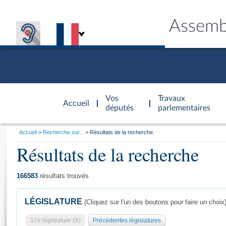
Assemb
Accèder à
la page
Vos
Travaux
Accueil
d'accueil
députés
parlementaires
Vous
Accueil
Recherche sur...
Résultats de la recherche
êtes
Résultats de la recherche
Général
ici
CONNEX
TRAVA
CONNA
DÉC
:
166583
résultats trouvés
LÉGISLATURE
(Cliquez sur l'un des boutons pour faire un choix
17e législature (X)
Précédentes législatures