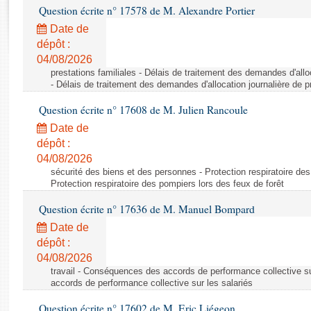
Rapports d'enquête
Question écrite n° 17578 de M. Alexandre Portier
Rapports législatifs
Date de
Rapports sur l'application des lois
dépôt :
Baromètre de l’application des lois
04/08/2026
prestations familiales - Délais de traitement des demandes d'allo
- Délais de traitement des demandes d'allocation journalière de 
Dossiers législatifs
Question écrite n° 17608 de M. Julien Rancoule
Budget et sécurité sociale
Date de
Questions écrites et orales
dépôt :
Comptes rendus des débats
04/08/2026
sécurité des biens et des personnes - Protection respiratoire des
Protection respiratoire des pompiers lors des feux de forêt
Question écrite n° 17636 de M. Manuel Bompard
Date de
dépôt :
04/08/2026
travail - Conséquences des accords de performance collective s
accords de performance collective sur les salariés
Question écrite n° 17602 de M. Eric Liégeon