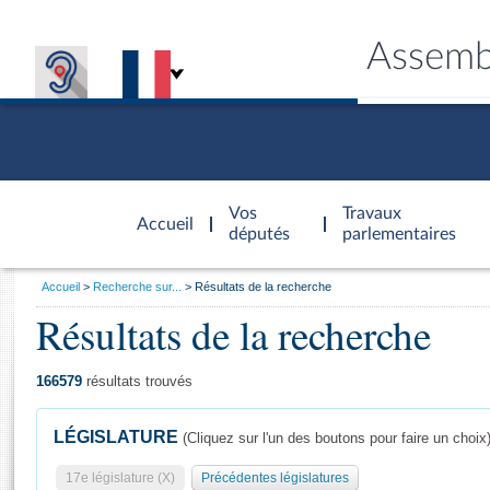
Assemb
Accèder à
la page
Vos
Travaux
Accueil
d'accueil
députés
parlementaires
Vous
Accueil
Recherche sur...
Résultats de la recherche
êtes
Résultats de la recherche
Général
ici
CONNEX
TRAVA
CONNA
DÉC
:
166579
résultats trouvés
LÉGISLATURE
(Cliquez sur l'un des boutons pour faire un choix
17e législature (X)
Précédentes législatures