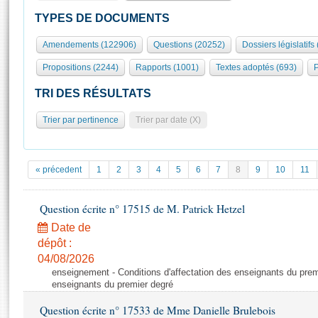
S'id
Présidence
Séance publique
Rôle et pouvoirs de l'Assemblée
Visiter l'Assemblée
TYPES DE DOCUMENTS
Fiches « Connaissance de l’Assemblée »
577 députés
Commissions et autres organes
Visite virtuelle du palais Bourbon
Amendements (122906)
Questions (20252)
Dossiers législatifs
Organisation de l'Assemblée
Groupes politiques
Europe et International
Assister à une séance
Mot
Propositions (2244)
Rapports (1001)
Textes adoptés (693)
P
Présidence
Conférence des Présidents
Bureau
Collège des Ques
Élections législatives
Contrôle et évaluation
Accès des chercheurs à l’Assemblée
TRI DES RÉSULTATS
Congrès
Les évènements
S'inscrire
Trier par pertinence
Trier par date (X)
Pétitions
Statistiques et chiffres clés
Transparence et déontologie
Vous n'ave
Patrimoine
E
Documents de référence
« précedent
1
2
3
4
5
6
7
8
9
10
11
La Bibliothèque
( Constitution | Règlement de l'Assemblée ... )
Documents parlementaires
Les archives
Question écrite n° 17515 de M. Patrick Hetzel
Projets de loi
Contacts et plan d'accès
Date de
Propositions de loi
Histoire
Photos libres de droit
dépôt :
Amendements
Juniors
04/08/2026
Textes adoptés
enseignement - Conditions d'affectation des enseignants du premi
Anciennes législatures
enseignants du premier degré
Liens vers les sites publics
Rapports d'information
Question écrite n° 17533 de Mme Danielle Brulebois