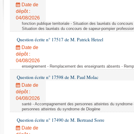
Rapports d'enquête
Date de
Rapports législatifs
dépôt :
Rapports sur l'application des lois
04/08/2026
Baromètre de l’application des lois
fonction publique territoriale - Situation des lauréats du concour
Situation des lauréats du concours de sapeur-pompier professio
Question écrite n° 17517 de M. Patrick Hetzel
Dossiers législatifs
Date de
Budget et sécurité sociale
dépôt :
Questions écrites et orales
04/08/2026
Comptes rendus des débats
enseignement - Remplacement des enseignants absents - Remp
Question écrite n° 17598 de M. Paul Molac
Date de
dépôt :
04/08/2026
santé - Accompagnement des personnes atteintes du syndrome
personnes atteintes du syndrome de Diogène
Question écrite n° 17490 de M. Bertrand Sorre
Date de