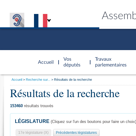
Assemb
Accèder à
la page
Vos
Travaux
Accueil
d'accueil
députés
parlementaires
Vous
Accueil
Recherche sur...
Résultats de la recherche
êtes
Résultats de la recherche
Général
ici
CONNEX
TRAVA
CONNA
DÉC
:
153460
résultats trouvés
LÉGISLATURE
(Cliquez sur l'un des boutons pour faire un choix
17e législature (X)
Précédentes législatures