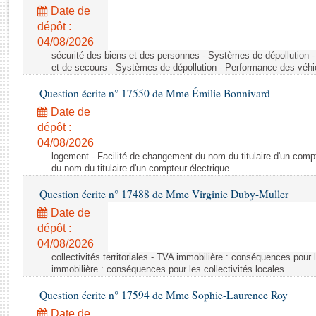
Rapports d'enquête
Date de
Rapports législatifs
dépôt :
Rapports sur l'application des lois
04/08/2026
Baromètre de l’application des lois
sécurité des biens et des personnes - Systèmes de dépollution 
et de secours - Systèmes de dépollution - Performance des véhi
Question écrite n° 17550 de Mme Émilie Bonnivard
Dossiers législatifs
Date de
Budget et sécurité sociale
dépôt :
Questions écrites et orales
04/08/2026
Comptes rendus des débats
logement - Facilité de changement du nom du titulaire d'un compt
du nom du titulaire d'un compteur électrique
Question écrite n° 17488 de Mme Virginie Duby-Muller
Date de
dépôt :
04/08/2026
collectivités territoriales - TVA immobilière : conséquences pour 
immobilière : conséquences pour les collectivités locales
Question écrite n° 17594 de Mme Sophie-Laurence Roy
Date de