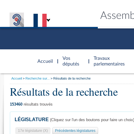
Assemb
Accèder à
la page
Vos
Travaux
Accueil
d'accueil
députés
parlementaires
Vous
Accueil
Recherche sur...
Résultats de la recherche
êtes
Résultats de la recherche
Général
ici
CONNEX
TRAVA
CONNA
DÉC
:
153460
résultats trouvés
LÉGISLATURE
(Cliquez sur l'un des boutons pour faire un choix
17e législature (X)
Précédentes législatures