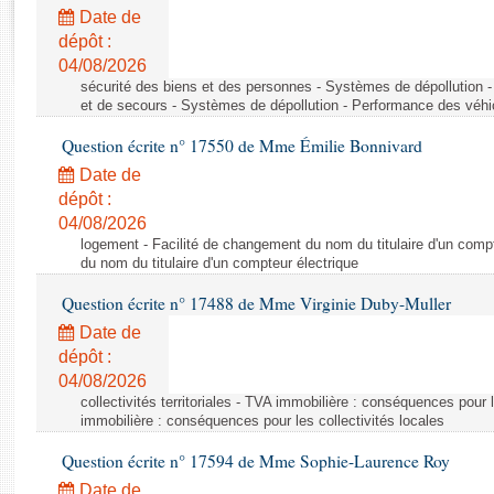
Rapports d'enquête
Date de
Rapports législatifs
dépôt :
Rapports sur l'application des lois
04/08/2026
Baromètre de l’application des lois
sécurité des biens et des personnes - Systèmes de dépollution 
et de secours - Systèmes de dépollution - Performance des véhi
Question écrite n° 17550 de Mme Émilie Bonnivard
Dossiers législatifs
Date de
Budget et sécurité sociale
dépôt :
Questions écrites et orales
04/08/2026
Comptes rendus des débats
logement - Facilité de changement du nom du titulaire d'un compt
du nom du titulaire d'un compteur électrique
Question écrite n° 17488 de Mme Virginie Duby-Muller
Date de
dépôt :
04/08/2026
collectivités territoriales - TVA immobilière : conséquences pour 
immobilière : conséquences pour les collectivités locales
Question écrite n° 17594 de Mme Sophie-Laurence Roy
Date de