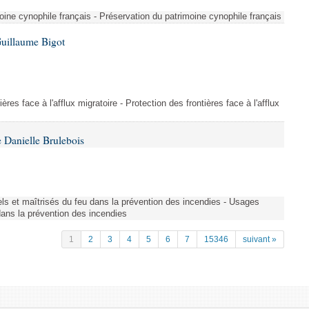
ine cynophile français - Préservation du patrimoine cynophile français
Guillaume Bigot
ères face à l'afflux migratoire - Protection des frontières face à l'afflux
 Danielle Brulebois
nels et maîtrisés du feu dans la prévention des incendies - Usages
 dans la prévention des incendies
1
2
3
4
5
6
7
15346
suivant »