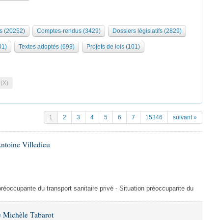
s (20252)
Comptes-rendus (3429)
Dossiers législatifs (2829)
01)
Textes adoptés (693)
Projets de lois (101)
 (X)
1
2
3
4
5
6
7
15346
suivant »
ntoine Villedieu
préoccupante du transport sanitaire privé - Situation préoccupante du
 Michèle Tabarot