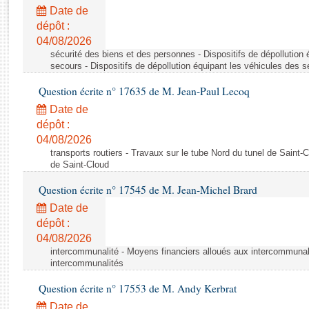
Rapports d'enquête
Date de
Rapports législatifs
dépôt :
Rapports sur l'application des lois
04/08/2026
Baromètre de l’application des lois
sécurité des biens et des personnes - Dispositifs de dépollution
secours - Dispositifs de dépollution équipant les véhicules des 
Question écrite n° 17635 de M. Jean-Paul Lecoq
Dossiers législatifs
Date de
Budget et sécurité sociale
dépôt :
Questions écrites et orales
04/08/2026
Comptes rendus des débats
transports routiers - Travaux sur le tube Nord du tunel de Saint-
de Saint-Cloud
Question écrite n° 17545 de M. Jean-Michel Brard
Date de
dépôt :
04/08/2026
intercommunalité - Moyens financiers alloués aux intercommunal
intercommunalités
Question écrite n° 17553 de M. Andy Kerbrat
Date de