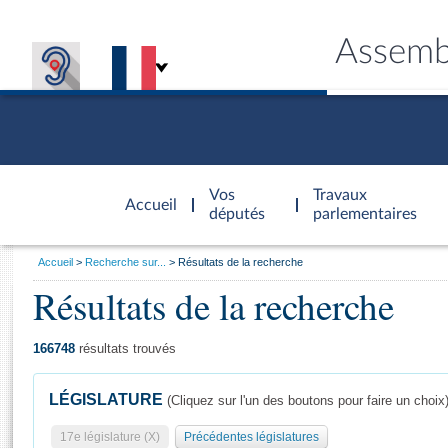
Assemb
Accèder à
la page
Vos
Travaux
Accueil
d'accueil
députés
parlementaires
Vous
Accueil
Recherche sur...
Résultats de la recherche
êtes
Résultats de la recherche
Général
ici
CONNEX
TRAVA
CONNA
DÉC
:
166748
résultats trouvés
LÉGISLATURE
(Cliquez sur l'un des boutons pour faire un choix
17e législature (X)
Précédentes législatures