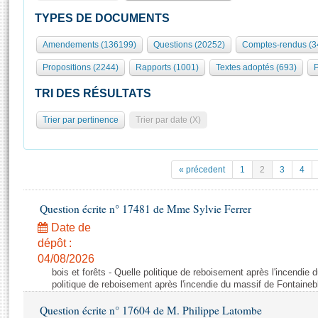
S'id
Présidence
Séance publique
Rôle et pouvoirs de l'Assemblée
Visiter l'Assemblée
TYPES DE DOCUMENTS
Fiches « Connaissance de l’Assemblée »
577 députés
Commissions et autres organes
Visite virtuelle du palais Bourbon
Amendements (136199)
Questions (20252)
Comptes-rendus (3
Organisation de l'Assemblée
Groupes politiques
Europe et International
Assister à une séance
Mot
Propositions (2244)
Rapports (1001)
Textes adoptés (693)
P
Présidence
Conférence des Présidents
Bureau
Collège des Ques
Élections législatives
Contrôle et évaluation
Accès des chercheurs à l’Assemblée
TRI DES RÉSULTATS
Congrès
Les évènements
S'inscrire
Trier par pertinence
Trier par date (X)
Pétitions
Statistiques et chiffres clés
Transparence et déontologie
Vous n'ave
Patrimoine
E
Documents de référence
« précedent
1
2
3
4
La Bibliothèque
( Constitution | Règlement de l'Assemblée ... )
Documents parlementaires
Les archives
Question écrite n° 17481 de Mme Sylvie Ferrer
Projets de loi
Contacts et plan d'accès
Date de
Propositions de loi
Histoire
Photos libres de droit
dépôt :
Amendements
Juniors
04/08/2026
Textes adoptés
bois et forêts - Quelle politique de reboisement après l'incendie
Anciennes législatures
politique de reboisement après l'incendie du massif de Fontaineb
Liens vers les sites publics
Rapports d'information
Question écrite n° 17604 de M. Philippe Latombe