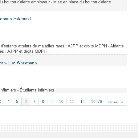
du bouton d'alerte employeur - Mise en place du bouton d'alerte
Romain Eskenazi
d'enfants atteints de maladies rares : AJPP et droits MDPH - Aidants
ares : AJPP et droits MDPH
 Jean-Luc Warsmann
nfirmiers - Étudiants infirmiers
3
4
5
6
7
8
9
10
11
12
16676
suivant »