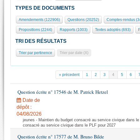
S'id
Présidence
Séance publique
Rôle et pouvoirs de l'Assemblée
Visiter l'Assemblée
TYPES DE DOCUMENTS
Fiches « Connaissance de l’Assemblée »
577 députés
Commissions et autres organes
Visite virtuelle du palais Bourbon
Amendements (122906)
Questions (20252)
Comptes-rendus (3
Organisation de l'Assemblée
Groupes politiques
Europe et International
Assister à une séance
Mot
Propositions (2244)
Rapports (1003)
Textes adoptés (693)
P
Présidence
Conférence des Présidents
Bureau
Collège des Ques
Élections législatives
Contrôle et évaluation
Accès des chercheurs à l’Assemblée
TRI DES RÉSULTATS
Congrès
Les évènements
S'inscrire
Trier par pertinence
Trier par date (X)
Pétitions
Statistiques et chiffres clés
Transparence et déontologie
Vous n'ave
Patrimoine
E
Documents de référence
« précedent
1
2
3
4
5
6
La Bibliothèque
( Constitution | Règlement de l'Assemblée ... )
Documents parlementaires
Les archives
Question écrite n° 17546 de M. Patrick Hetzel
Projets de loi
Contacts et plan d'accès
Date de
Propositions de loi
Histoire
Photos libres de droit
dépôt :
Amendements
Juniors
04/08/2026
Textes adoptés
jeunes - Maintien du budget consacré au service civique dans le
Anciennes législatures
consacré au service civique dans le PLF pour 2027
Liens vers les sites publics
Rapports d'information
Question écrite n° 17577 de M. Bruno Bilde