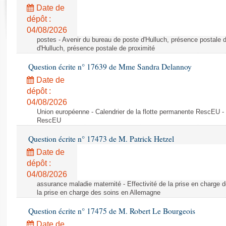
Rapports d'enquête
Date de
Rapports législatifs
dépôt :
Rapports sur l'application des lois
04/08/2026
Baromètre de l’application des lois
postes - Avenir du bureau de poste d'Hulluch, présence postale d
d'Hulluch, présence postale de proximité
Question écrite n° 17639 de Mme Sandra Delannoy
Dossiers législatifs
Date de
Budget et sécurité sociale
dépôt :
Questions écrites et orales
04/08/2026
Comptes rendus des débats
Union européenne - Calendrier de la flotte permanente RescEU - 
RescEU
Question écrite n° 17473 de M. Patrick Hetzel
Date de
dépôt :
04/08/2026
assurance maladie maternité - Effectivité de la prise en charge d
la prise en charge des soins en Allemagne
Question écrite n° 17475 de M. Robert Le Bourgeois
Date de