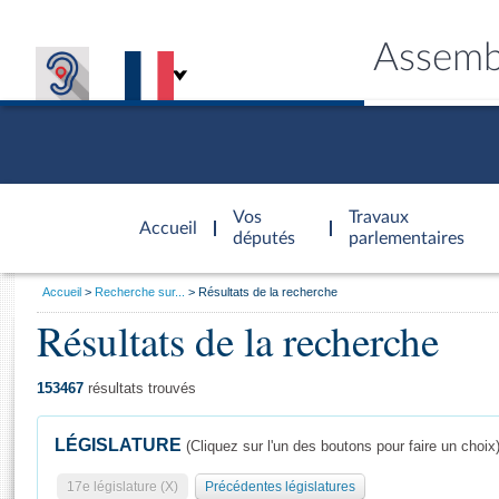
Assemb
Accèder à
la page
Vos
Travaux
Accueil
d'accueil
députés
parlementaires
Vous
Accueil
Recherche sur...
Résultats de la recherche
êtes
Résultats de la recherche
Général
ici
CONNEX
TRAVA
CONNA
DÉC
:
153467
résultats trouvés
LÉGISLATURE
(Cliquez sur l'un des boutons pour faire un choix
17e législature (X)
Précédentes législatures