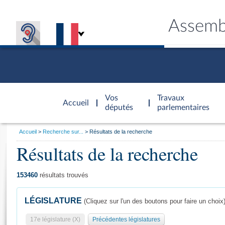
Assemb
Accèder à
la page
Vos
Travaux
Accueil
d'accueil
députés
parlementaires
Vous
Accueil
Recherche sur...
Résultats de la recherche
êtes
Résultats de la recherche
Général
ici
CONNEX
TRAVA
CONNA
DÉC
:
153460
résultats trouvés
LÉGISLATURE
(Cliquez sur l'un des boutons pour faire un choix
17e législature (X)
Précédentes législatures