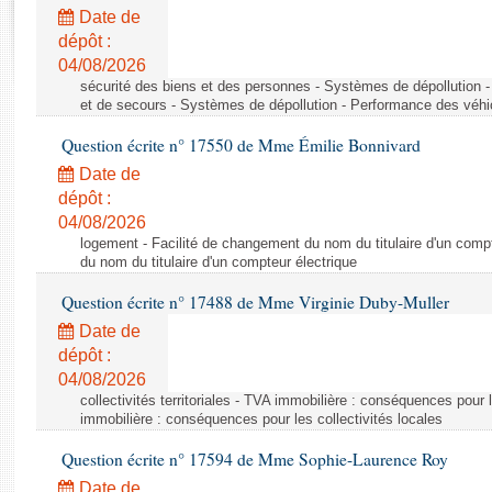
Rapports d'enquête
Date de
Rapports législatifs
dépôt :
Rapports sur l'application des lois
04/08/2026
Baromètre de l’application des lois
sécurité des biens et des personnes - Systèmes de dépollution 
et de secours - Systèmes de dépollution - Performance des véhi
Question écrite n° 17550 de Mme Émilie Bonnivard
Dossiers législatifs
Date de
Budget et sécurité sociale
dépôt :
Questions écrites et orales
04/08/2026
Comptes rendus des débats
logement - Facilité de changement du nom du titulaire d'un compt
du nom du titulaire d'un compteur électrique
Question écrite n° 17488 de Mme Virginie Duby-Muller
Date de
dépôt :
04/08/2026
collectivités territoriales - TVA immobilière : conséquences pour 
immobilière : conséquences pour les collectivités locales
Question écrite n° 17594 de Mme Sophie-Laurence Roy
Date de