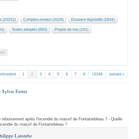
s (20252)
Comptes-rendus (3429)
Dossiers législatifs (2834)
01)
Textes adoptés (693)
Projets de lois (101)
 (X)
précedent
1
2
3
4
5
6
7
8
15346
suivant »
 Sylvie Ferrer
 de reboisement après l'incendie du massif de Fontainebleau ? - Quelle
incendie du massif de Fontainebleau ?
Philippe Latombe