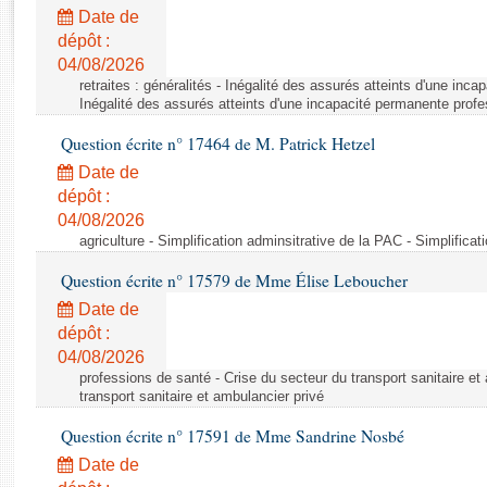
Rapports d'enquête
Date de
Rapports législatifs
dépôt :
Rapports sur l'application des lois
04/08/2026
Baromètre de l’application des lois
retraites : généralités - Inégalité des assurés atteints d'une inc
Inégalité des assurés atteints d'une incapacité permanente profe
Question écrite n° 17464 de M. Patrick Hetzel
Dossiers législatifs
Date de
Budget et sécurité sociale
dépôt :
Questions écrites et orales
04/08/2026
Comptes rendus des débats
agriculture - Simplification adminsitrative de la PAC - Simplifica
Question écrite n° 17579 de Mme Élise Leboucher
Date de
dépôt :
04/08/2026
professions de santé - Crise du secteur du transport sanitaire et
transport sanitaire et ambulancier privé
Question écrite n° 17591 de Mme Sandrine Nosbé
Date de