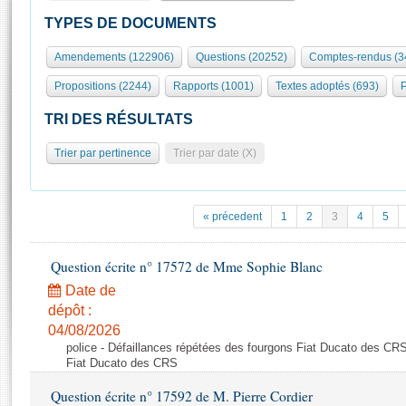
S'id
Présidence
Séance publique
Rôle et pouvoirs de l'Assemblée
Visiter l'Assemblée
TYPES DE DOCUMENTS
Fiches « Connaissance de l’Assemblée »
577 députés
Commissions et autres organes
Visite virtuelle du palais Bourbon
Amendements (122906)
Questions (20252)
Comptes-rendus (3
Organisation de l'Assemblée
Groupes politiques
Europe et International
Assister à une séance
Mot
Propositions (2244)
Rapports (1001)
Textes adoptés (693)
P
Présidence
Conférence des Présidents
Bureau
Collège des Ques
Élections législatives
Contrôle et évaluation
Accès des chercheurs à l’Assemblée
TRI DES RÉSULTATS
Congrès
Les évènements
S'inscrire
Trier par pertinence
Trier par date (X)
Pétitions
Statistiques et chiffres clés
Transparence et déontologie
Vous n'ave
Patrimoine
E
Documents de référence
« précedent
1
2
3
4
5
La Bibliothèque
( Constitution | Règlement de l'Assemblée ... )
Documents parlementaires
Les archives
Question écrite n° 17572 de Mme Sophie Blanc
Projets de loi
Contacts et plan d'accès
Date de
Propositions de loi
Histoire
Photos libres de droit
dépôt :
Amendements
Juniors
04/08/2026
Textes adoptés
police - Défaillances répétées des fourgons Fiat Ducato des CRS
Anciennes législatures
Fiat Ducato des CRS
Liens vers les sites publics
Rapports d'information
Question écrite n° 17592 de M. Pierre Cordier