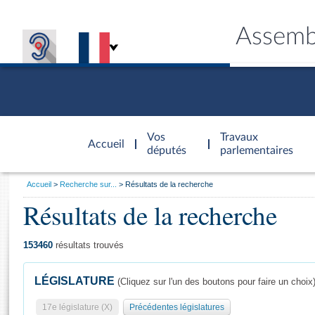
Assemb
Accèder à
la page
Vos
Travaux
Accueil
d'accueil
députés
parlementaires
Vous
Accueil
Recherche sur...
Résultats de la recherche
êtes
Résultats de la recherche
Général
ici
CONNEX
TRAVA
CONNA
DÉC
:
153460
résultats trouvés
LÉGISLATURE
(Cliquez sur l'un des boutons pour faire un choix
17e législature (X)
Précédentes législatures