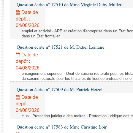
Rapports d'enquête
Question écrite n° 17510 de Mme Virginie Duby-Muller
Rapports législatifs
Date de
Rapports sur l'application des lois
dépôt :
Baromètre de l’application des lois
04/08/2026
emploi et activité - ARE et création d'entreprise dans un État fron
dans un État frontalier
Dossiers législatifs
Question écrite n° 17521 de M. Didier Lemaire
Budget et sécurité sociale
Date de
Questions écrites et orales
dépôt :
Comptes rendus des débats
04/08/2026
enseignement supérieur - Droit de saisine rectorale pour les titula
de saisine rectorale pour les titulaires de licence professionnelle
Question écrite n° 17509 de M. Patrick Hetzel
Date de
dépôt :
04/08/2026
élus - Protection juridique des maires - Protection juridique des 
Question écrite n° 17583 de Mme Christine Loir