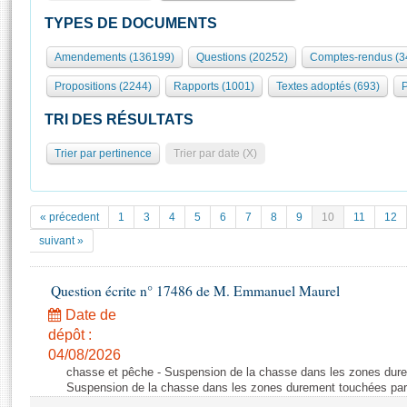
S'id
Présidence
Séance publique
Rôle et pouvoirs de l'Assemblée
Visiter l'Assemblée
TYPES DE DOCUMENTS
Fiches « Connaissance de l’Assemblée »
577 députés
Commissions et autres organes
Visite virtuelle du palais Bourbon
Amendements (136199)
Questions (20252)
Comptes-rendus (3
Organisation de l'Assemblée
Groupes politiques
Europe et International
Assister à une séance
Mot
Propositions (2244)
Rapports (1001)
Textes adoptés (693)
P
Présidence
Conférence des Présidents
Bureau
Collège des Ques
Élections législatives
Contrôle et évaluation
Accès des chercheurs à l’Assemblée
TRI DES RÉSULTATS
Congrès
Les évènements
S'inscrire
Trier par pertinence
Trier par date (X)
Pétitions
Statistiques et chiffres clés
Transparence et déontologie
Vous n'ave
Patrimoine
E
Documents de référence
« précedent
1
3
4
5
6
7
8
9
10
11
12
La Bibliothèque
( Constitution | Règlement de l'Assemblée ... )
Documents parlementaires
suivant »
Les archives
Projets de loi
Contacts et plan d'accès
Question écrite n° 17486 de M. Emmanuel Maurel
Propositions de loi
Histoire
Photos libres de droit
Amendements
Date de
Juniors
dépôt :
Textes adoptés
Anciennes législatures
04/08/2026
chasse et pêche - Suspension de la chasse dans les zones dure
Liens vers les sites publics
Rapports d'information
Suspension de la chasse dans les zones durement touchées par