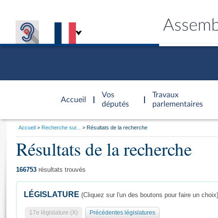
Assemb
Accèder à
la page
Vos
Travaux
Accueil
d'accueil
députés
parlementaires
Vous
Accueil
Recherche sur...
Résultats de la recherche
êtes
Résultats de la recherche
Général
ici
CONNEX
TRAVA
CONNA
DÉC
:
166753
résultats trouvés
LÉGISLATURE
(Cliquez sur l'un des boutons pour faire un choix
17e législature (X)
Précédentes législatures