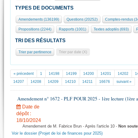
S'id
Présidence
Séance publique
Rôle et pouvoirs de l'Assemblée
Visiter l'Assemblée
TYPES DE DOCUMENTS
Fiches « Connaissance de l’Assemblée »
577 députés
Commissions et autres organes
Visite virtuelle du palais Bourbon
Amendements (136199)
Questions (20252)
Comptes-rendus (3
Organisation de l'Assemblée
Groupes politiques
Europe et International
Assister à une séance
Mot
Propositions (2244)
Rapports (1001)
Textes adoptés (693)
P
Présidence
Conférence des Présidents
Bureau
Collège des Ques
Élections législatives
Contrôle et évaluation
Accès des chercheurs à l’Assemblée
TRI DES RÉSULTATS
Congrès
Les évènements
S'inscrire
Trier par pertinence
Trier par date (X)
Pétitions
Statistiques et chiffres clés
Transparence et déontologie
Vous n'ave
Patrimoine
E
Documents de référence
« précedent
1
14198
14199
14200
14201
14202
1
La Bibliothèque
( Constitution | Règlement de l'Assemblée ... )
Documents parlementaires
14207
14208
14209
14210
14211
16676
suivant »
Les archives
Projets de loi
Contacts et plan d'accès
Amendement n° 1672 - PLF POUR 2025 - 1ère lecture (1ère as
Propositions de loi
Histoire
Photos libres de droit
Amendements
Date de
Juniors
dépôt :
Textes adoptés
Anciennes législatures
18/10/2024
Amendement de M. Fabrice Brun - Après l'article 10 -
Non sout
Liens vers les sites publics
Rapports d'information
Voir le dossier (Projet de loi de finances pour 2025)