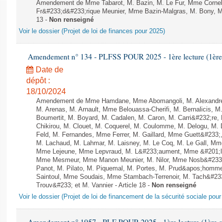
Amendement de Mme Tabarot, M. Bazin, M. Le Fur, Mme Corne
Fr&#233;d&#233;rique Meunier, Mme Bazin-Malgras, M. Bony, M. C
13 -
Non renseigné
Voir le dossier (Projet de loi de finances pour 2025)
Amendement n° 134 - PLFSS POUR 2025 - 1ère lecture (1ère a
Date de
dépôt :
18/10/2024
Amendement de Mme Hamdane, Mme Abomangoli, M. Alexandre
M. Arenas, M. Arnault, Mme Belouassa-Cherifi, M. Bernalicis, 
Boumertit, M. Boyard, M. Cadalen, M. Caron, M. Carri&#232;re
Chikirou, M. Clouet, M. Coquerel, M. Coulomme, M. Delogu, M
Feld, M. Fernandes, Mme Ferrer, M. Gaillard, Mme Guett&#233;,
M. Lachaud, M. Lahmar, M. Laisney, M. Le Coq, M. Le Gall, Mm
Mme Lejeune, Mme Lepvraud, M. L&#233;aument, Mme &#201;li
Mme Mesmeur, Mme Manon Meunier, M. Nilor, Mme Nosb&#23
Panot, M. Pilato, M. Piquemal, M. Portes, M. Prud&apos;homme
Saintoul, Mme Soudais, Mme Stambach-Terrenoir, M. Tach&#23
Trouv&#233; et M. Vannier - Article 18 -
Non renseigné
Voir le dossier (Projet de loi de financement de la sécurité sociale pou