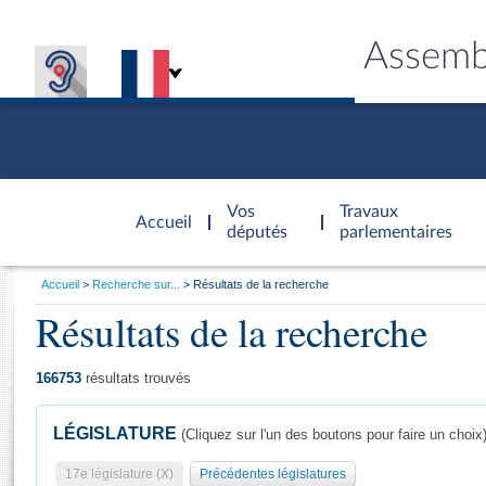
Assemb
Accèder à
la page
Vos
Travaux
Accueil
d'accueil
députés
parlementaires
Vous
Accueil
Recherche sur...
Résultats de la recherche
êtes
Résultats de la recherche
Général
ici
CONNEX
TRAVA
CONNA
DÉC
:
166753
résultats trouvés
LÉGISLATURE
(Cliquez sur l'un des boutons pour faire un choix
17e législature (X)
Précédentes législatures