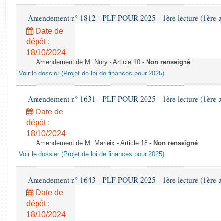
Rapports d'enquête
Rapports législatifs
Amendement n° 1812 - PLF POUR 2025 - 1ère lecture (1ère as
Rapports sur l'application des lois
Date de
Baromètre de l’application des lois
dépôt :
18/10/2024
Amendement de M. Nury - Article 10 -
Non renseigné
Dossiers législatifs
Voir le dossier (Projet de loi de finances pour 2025)
Budget et sécurité sociale
Questions écrites et orales
Amendement n° 1631 - PLF POUR 2025 - 1ère lecture (1ère as
Comptes rendus des débats
Date de
dépôt :
18/10/2024
Amendement de M. Marleix - Article 18 -
Non renseigné
Voir le dossier (Projet de loi de finances pour 2025)
Amendement n° 1643 - PLF POUR 2025 - 1ère lecture (1ère as
Date de
dépôt :
18/10/2024