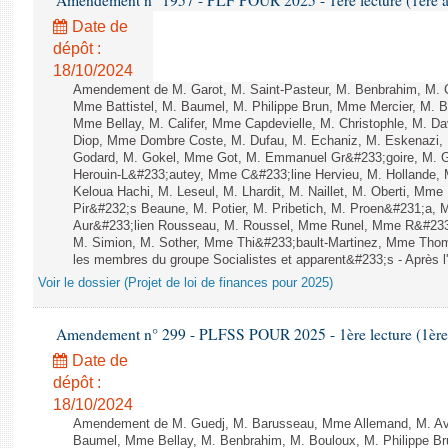
Amendement n° 1957 - PLF POUR 2025 - 1ère lecture (1ère as
Date de
dépôt :
18/10/2024
Amendement de M. Garot, M. Saint-Pasteur, M. Benbrahim, M. C
Mme Battistel, M. Baumel, M. Philippe Brun, Mme Mercier, M. 
Mme Bellay, M. Califer, Mme Capdevielle, M. Christophle, M. Da
Diop, Mme Dombre Coste, M. Dufau, M. Echaniz, M. Eskenazi,
Godard, M. Gokel, Mme Got, M. Emmanuel Gr&#233;goire, M. 
Herouin-L&#233;autey, Mme C&#233;line Hervieu, M. Hollande
Keloua Hachi, M. Leseul, M. Lhardit, M. Naillet, M. Oberti, M
Pir&#232;s Beaune, M. Potier, M. Pribetich, M. Proen&#231;a
Aur&#233;lien Rousseau, M. Roussel, Mme Runel, Mme R&#233;
M. Simion, M. Sother, Mme Thi&#233;bault-Martinez, Mme Thomin
les membres du groupe Socialistes et apparent&#233;s - Après l'
Voir le dossier (Projet de loi de finances pour 2025)
Amendement n° 299 - PLFSS POUR 2025 - 1ère lecture (1ère a
Date de
dépôt :
18/10/2024
Amendement de M. Guedj, M. Barusseau, Mme Allemand, M. Avir
Baumel, Mme Bellay, M. Benbrahim, M. Bouloux, M. Philippe Bru