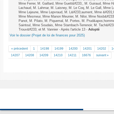
Mme Ferrer, M. Gaillard, Mme Guett&#233;, M. Guiraud, Mme H
Lachaud, M. Lahmar, M. Laisney, M. Le Coq, M. Le Gall, Mme L
Mme Lejeune, Mme Lepvraud, M. L&#233;aument, Mme &#201;li
Mme Mesmeur, Mme Manon Meunier, M. Nilor, Mme Nosb&#23
Panot, M. Pilato, M. Piquemal, M. Portes, M. Prud&apos;homme
Saintoul, Mme Soudais, Mme Stambach-Terrenoir, M. Tach&#23
Trouv&#233; et M. Vannier - Après l'article 13 -
Adopté
Voir le dossier (Projet de loi de finances pour 2025)
« précedent
1
14198
14199
14200
14201
14202
1
14207
14208
14209
14210
14211
16676
suivant »