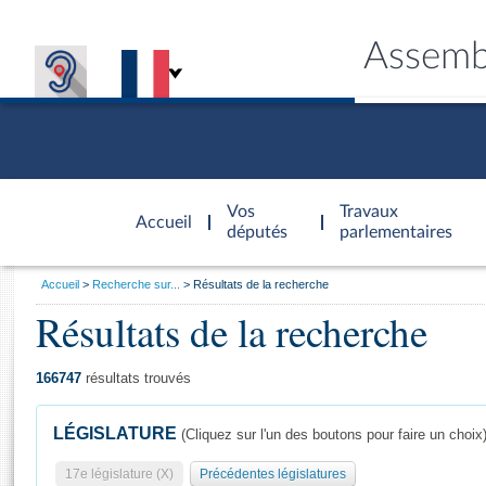
Assemb
Accèder à
la page
Vos
Travaux
Accueil
d'accueil
députés
parlementaires
Vous
Accueil
Recherche sur...
Résultats de la recherche
êtes
Résultats de la recherche
Général
ici
CONNEX
TRAVA
CONNA
DÉC
:
166747
résultats trouvés
LÉGISLATURE
(Cliquez sur l'un des boutons pour faire un choix
17e législature (X)
Précédentes législatures