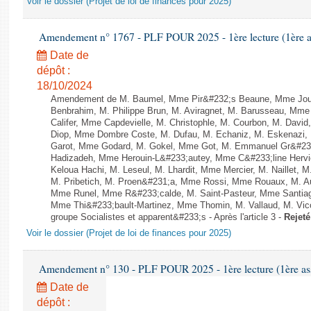
Voir le dossier (Projet de loi de finances pour 2025)
Amendement n° 1767 - PLF POUR 2025 - 1ère lecture (1ère as
Date de
dépôt :
18/10/2024
Amendement de M. Baumel, Mme Pir&#232;s Beaune, Mme Jour
Benbrahim, M. Philippe Brun, M. Aviragnet, M. Barusseau, Mme 
Califer, Mme Capdevielle, M. Christophle, M. Courbon, M. David
Diop, Mme Dombre Coste, M. Dufau, M. Echaniz, M. Eskenazi,
Garot, Mme Godard, M. Gokel, Mme Got, M. Emmanuel Gr&#233
Hadizadeh, Mme Herouin-L&#233;autey, Mme C&#233;line Hervi
Keloua Hachi, M. Leseul, M. Lhardit, Mme Mercier, M. Naillet, M
M. Pribetich, M. Proen&#231;a, Mme Rossi, Mme Rouaux, M. A
Mme Runel, Mme R&#233;calde, M. Saint-Pasteur, Mme Santiago
Mme Thi&#233;bault-Martinez, Mme Thomin, M. Vallaud, M. Vico
groupe Socialistes et apparent&#233;s - Après l'article 3 -
Rejeté
Voir le dossier (Projet de loi de finances pour 2025)
Amendement n° 130 - PLF POUR 2025 - 1ère lecture (1ère ass
Date de
dépôt :