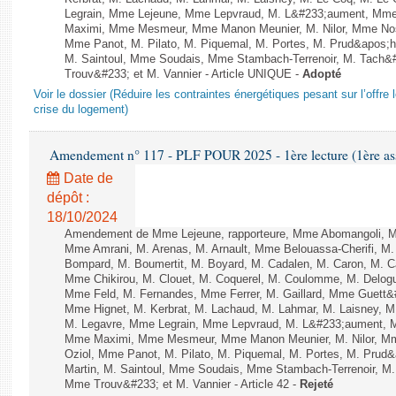
Legrain, Mme Lejeune, Mme Lepvraud, M. L&#233;aument, Mme
Maximi, Mme Mesmeur, Mme Manon Meunier, M. Nilor, Mme N
Mme Panot, M. Pilato, M. Piquemal, M. Portes, M. Prud&apos;h
M. Saintoul, Mme Soudais, Mme Stambach-Terrenoir, M. Tach&
Trouv&#233; et M. Vannier - Article UNIQUE -
Adopté
Voir le dossier (Réduire les contraintes énergétiques pesant sur l’offre l
crise du logement)
Amendement n° 117 - PLF POUR 2025 - 1ère lecture (1ère ass
Date de
dépôt :
18/10/2024
Amendement de Mme Lejeune, rapporteure, Mme Abomangoli, M
Mme Amrani, M. Arenas, M. Arnault, Mme Belouassa-Cherifi, M. 
Bompard, M. Boumertit, M. Boyard, M. Cadalen, M. Caron, M. C
Mme Chikirou, M. Clouet, M. Coquerel, M. Coulomme, M. Delog
Mme Feld, M. Fernandes, Mme Ferrer, M. Gaillard, Mme Guett
Mme Hignet, M. Kerbrat, M. Lachaud, M. Lahmar, M. Laisney, M
M. Legavre, Mme Legrain, Mme Lepvraud, M. L&#233;aument, M
Mme Maximi, Mme Mesmeur, Mme Manon Meunier, M. Nilor, 
Oziol, Mme Panot, M. Pilato, M. Piquemal, M. Portes, M. Prud
Martin, M. Saintoul, Mme Soudais, Mme Stambach-Terrenoir, M.
Mme Trouv&#233; et M. Vannier - Article 42 -
Rejeté