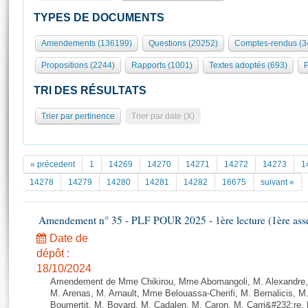
S'id
Présidence
Séance publique
Rôle et pouvoirs de l'Assemblée
Visiter l'Assemblée
TYPES DE DOCUMENTS
Fiches « Connaissance de l’Assemblée »
577 députés
Commissions et autres organes
Visite virtuelle du palais Bourbon
Amendements (136199)
Questions (20252)
Comptes-rendus (3
Organisation de l'Assemblée
Groupes politiques
Europe et International
Assister à une séance
Mot
Propositions (2244)
Rapports (1001)
Textes adoptés (693)
P
Présidence
Conférence des Présidents
Bureau
Collège des Ques
Élections législatives
Contrôle et évaluation
Accès des chercheurs à l’Assemblée
TRI DES RÉSULTATS
Congrès
Les évènements
S'inscrire
Trier par pertinence
Trier par date (X)
Pétitions
Statistiques et chiffres clés
Transparence et déontologie
Vous n'ave
Patrimoine
E
Documents de référence
« précedent
1
14269
14270
14271
14272
14273
1
La Bibliothèque
( Constitution | Règlement de l'Assemblée ... )
Documents parlementaires
14278
14279
14280
14281
14282
16675
suivant »
Les archives
Projets de loi
Contacts et plan d'accès
Amendement n° 35 - PLF POUR 2025 - 1ère lecture (1ère assem
Propositions de loi
Histoire
Photos libres de droit
Amendements
Date de
Juniors
dépôt :
Textes adoptés
Anciennes législatures
18/10/2024
Amendement de Mme Chikirou, Mme Abomangoli, M. Alexandre
Liens vers les sites publics
Rapports d'information
M. Arenas, M. Arnault, Mme Belouassa-Cherifi, M. Bernalicis, 
Boumertit, M. Boyard, M. Cadalen, M. Caron, M. Carri&#232;re,