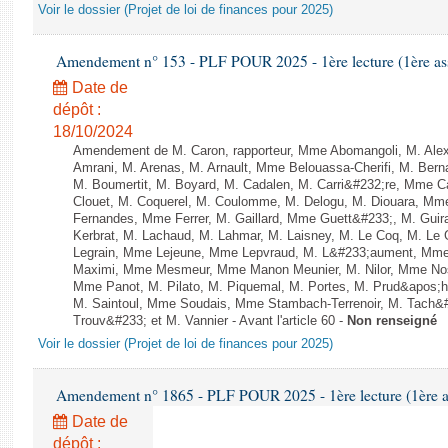
Voir le dossier (Projet de loi de finances pour 2025)
Amendement n° 153 - PLF POUR 2025 - 1ère lecture (1ère ass
Date de
dépôt :
18/10/2024
Amendement de M. Caron, rapporteur, Mme Abomangoli, M. Al
Amrani, M. Arenas, M. Arnault, Mme Belouassa-Cherifi, M. Bern
M. Boumertit, M. Boyard, M. Cadalen, M. Carri&#232;re, Mme C
Clouet, M. Coquerel, M. Coulomme, M. Delogu, M. Diouara, Mm
Fernandes, Mme Ferrer, M. Gaillard, Mme Guett&#233;, M. Gu
Kerbrat, M. Lachaud, M. Lahmar, M. Laisney, M. Le Coq, M. Le
Legrain, Mme Lejeune, Mme Lepvraud, M. L&#233;aument, Mme
Maximi, Mme Mesmeur, Mme Manon Meunier, M. Nilor, Mme N
Mme Panot, M. Pilato, M. Piquemal, M. Portes, M. Prud&apos;h
M. Saintoul, Mme Soudais, Mme Stambach-Terrenoir, M. Tach&
Trouv&#233; et M. Vannier - Avant l'article 60 -
Non renseigné
Voir le dossier (Projet de loi de finances pour 2025)
Amendement n° 1865 - PLF POUR 2025 - 1ère lecture (1ère as
Date de
dépôt :