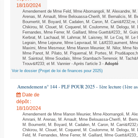
18/10/2024
Amendement de Mme Feld, Mme Abomangoli, M. Alexandre, M.
Arenas, M. Arnault, Mme Belouassa-Cherifi, M. Bernalicis, M. 
Boumertit, M. Boyard, M. Cadalen, M. Caron, M. Carri&#232;re
Chikirou, M. Clouet, M. Coquerel, M. Coulomme, M. Delogu, M.
Fernandes, Mme Ferrer, M. Gaillard, Mme Guett&#233;, M. Gu
Kerbrat, M. Lachaud, M. Lahmar, M. Laisney, M. Le Coq, M. Le
Legrain, Mme Lejeune, Mme Lepvraud, M. L&#233;aument, Mme
Maximi, Mme Mesmeur, Mme Manon Meunier, M. Nilor, Mme N
Mme Panot, M. Pilato, M. Piquemal, M. Portes, M. Prud&apos;h
M. Saintoul, Mme Soudais, Mme Stambach-Terrenoir, M. Tach&
Trouv&#233; et M. Vannier - Après l'article 3 -
Adopté
Voir le dossier (Projet de loi de finances pour 2025)
Amendement n° 144 - PLF POUR 2025 - 1ère lecture (1ère ass
Date de
dépôt :
18/10/2024
Amendement de Mme Manon Meunier, Mme Abomangoli, M. Ale
Amrani, M. Arenas, M. Arnault, Mme Belouassa-Cherifi, M. Bern
M. Boumertit, M. Boyard, M. Cadalen, M. Caron, M. Carri&#232
Chikirou, M. Clouet, M. Coquerel, M. Coulomme, M. Delogu, M
Feld, M. Fernandes, Mme Ferrer, M. Gaillard, Mme Guett&#23