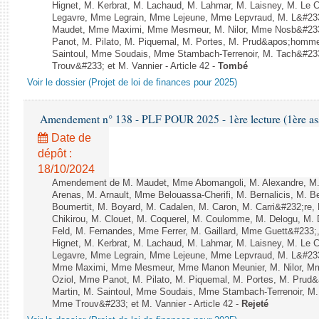
Hignet, M. Kerbrat, M. Lachaud, M. Lahmar, M. Laisney, M. Le 
Legavre, Mme Legrain, Mme Lejeune, Mme Lepvraud, M. L&#233
Maudet, Mme Maximi, Mme Mesmeur, M. Nilor, Mme Nosb&#23
Panot, M. Pilato, M. Piquemal, M. Portes, M. Prud&apos;homme
Saintoul, Mme Soudais, Mme Stambach-Terrenoir, M. Tach&#23
Trouv&#233; et M. Vannier - Article 42 -
Tombé
Voir le dossier (Projet de loi de finances pour 2025)
Amendement n° 138 - PLF POUR 2025 - 1ère lecture (1ère ass
Date de
dépôt :
18/10/2024
Amendement de M. Maudet, Mme Abomangoli, M. Alexandre, M
Arenas, M. Arnault, Mme Belouassa-Cherifi, M. Bernalicis, M. 
Boumertit, M. Boyard, M. Cadalen, M. Caron, M. Carri&#232;re
Chikirou, M. Clouet, M. Coquerel, M. Coulomme, M. Delogu, M
Feld, M. Fernandes, Mme Ferrer, M. Gaillard, Mme Guett&#23
Hignet, M. Kerbrat, M. Lachaud, M. Lahmar, M. Laisney, M. Le 
Legavre, Mme Legrain, Mme Lejeune, Mme Lepvraud, M. L&#233
Mme Maximi, Mme Mesmeur, Mme Manon Meunier, M. Nilor, 
Oziol, Mme Panot, M. Pilato, M. Piquemal, M. Portes, M. Prud
Martin, M. Saintoul, Mme Soudais, Mme Stambach-Terrenoir, M.
Mme Trouv&#233; et M. Vannier - Article 42 -
Rejeté