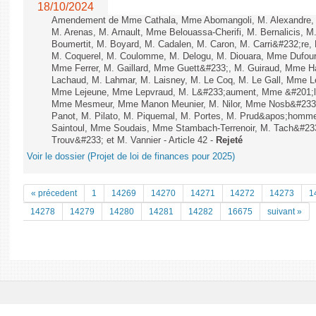
18/10/2024
Amendement de Mme Cathala, Mme Abomangoli, M. Alexandre,
M. Arenas, M. Arnault, Mme Belouassa-Cherifi, M. Bernalicis, 
Boumertit, M. Boyard, M. Cadalen, M. Caron, M. Carri&#232;re,
M. Coquerel, M. Coulomme, M. Delogu, M. Diouara, Mme Dufou
Mme Ferrer, M. Gaillard, Mme Guett&#233;, M. Guiraud, Mme H
Lachaud, M. Lahmar, M. Laisney, M. Le Coq, M. Le Gall, Mme L
Mme Lejeune, Mme Lepvraud, M. L&#233;aument, Mme &#201;li
Mme Mesmeur, Mme Manon Meunier, M. Nilor, Mme Nosb&#23
Panot, M. Pilato, M. Piquemal, M. Portes, M. Prud&apos;homme
Saintoul, Mme Soudais, Mme Stambach-Terrenoir, M. Tach&#23
Trouv&#233; et M. Vannier - Article 42 -
Rejeté
Voir le dossier (Projet de loi de finances pour 2025)
« précedent
1
14269
14270
14271
14272
14273
1
14278
14279
14280
14281
14282
16675
suivant »