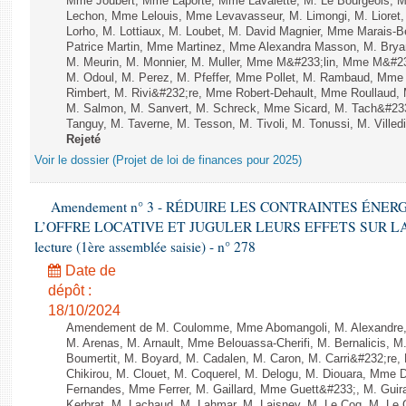
Mme Joubert, Mme Laporte, Mme Lavalette, M. Le Bourgeois,
Lechon, Mme Lelouis, Mme Levavasseur, M. Limongi, M. Lioret,
Lorho, M. Lottiaux, M. Loubet, M. David Magnier, Mme Marais-B
Patrice Martin, Mme Martinez, Mme Alexandra Masson, M. Bry
M. Meurin, M. Monnier, M. Muller, Mme M&#233;lin, Mme M&#
M. Odoul, M. Perez, M. Pfeffer, Mme Pollet, M. Rambaud, Mme
Rimbert, M. Rivi&#232;re, Mme Robert-Dehault, Mme Roullaud,
M. Salmon, M. Sanvert, M. Schreck, Mme Sicard, M. Tach&#233;
Tanguy, M. Taverne, M. Tesson, M. Tivoli, M. Tonussi, M. Villedi
Rejeté
Voir le dossier (Projet de loi de finances pour 2025)
Amendement n° 3 - RÉDUIRE LES CONTRAINTES ÉNE
L’OFFRE LOCATIVE ET JUGULER LEURS EFFETS SUR LA
lecture (1ère assemblée saisie) - n° 278
Date de
dépôt :
18/10/2024
Amendement de M. Coulomme, Mme Abomangoli, M. Alexandre,
M. Arenas, M. Arnault, Mme Belouassa-Cherifi, M. Bernalicis, 
Boumertit, M. Boyard, M. Cadalen, M. Caron, M. Carri&#232;re
Chikirou, M. Clouet, M. Coquerel, M. Delogu, M. Diouara, Mme 
Fernandes, Mme Ferrer, M. Gaillard, Mme Guett&#233;, M. Gu
Kerbrat, M. Lachaud, M. Lahmar, M. Laisney, M. Le Coq, M. Le