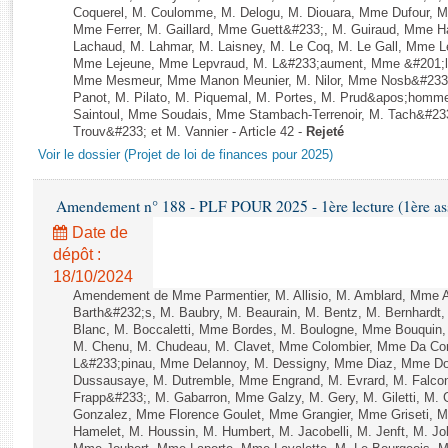
Rapports d'enquête
Coquerel, M. Coulomme, M. Delogu, M. Diouara, Mme Dufour, 
Rapports législatifs
Mme Ferrer, M. Gaillard, Mme Guett&#233;, M. Guiraud, Mme H
Lachaud, M. Lahmar, M. Laisney, M. Le Coq, M. Le Gall, Mme L
Rapports sur l'application des lois
Mme Lejeune, Mme Lepvraud, M. L&#233;aument, Mme &#201;li
Baromètre de l’application des lois
Mme Mesmeur, Mme Manon Meunier, M. Nilor, Mme Nosb&#23
Panot, M. Pilato, M. Piquemal, M. Portes, M. Prud&apos;homme
Saintoul, Mme Soudais, Mme Stambach-Terrenoir, M. Tach&#23
Trouv&#233; et M. Vannier - Article 42 -
Rejeté
Dossiers législatifs
Voir le dossier (Projet de loi de finances pour 2025)
Budget et sécurité sociale
Questions écrites et orales
Amendement n° 188 - PLF POUR 2025 - 1ère lecture (1ère ass
Comptes rendus des débats
Date de
dépôt :
18/10/2024
Amendement de Mme Parmentier, M. Allisio, M. Amblard, Mme 
Barth&#232;s, M. Baubry, M. Beaurain, M. Bentz, M. Bernhardt, 
Blanc, M. Boccaletti, Mme Bordes, M. Boulogne, Mme Bouquin,
M. Chenu, M. Chudeau, M. Clavet, Mme Colombier, Mme Da Conc
L&#233;pinau, Mme Delannoy, M. Dessigny, Mme Diaz, Mme Dog
Dussausaye, M. Dutremble, Mme Engrand, M. Evrard, M. Falcon,
Frapp&#233;, M. Gabarron, Mme Galzy, M. Gery, M. Giletti, M. Gil
Gonzalez, Mme Florence Goulet, Mme Grangier, Mme Griseti, M.
Hamelet, M. Houssin, M. Humbert, M. Jacobelli, M. Jenft, M. J