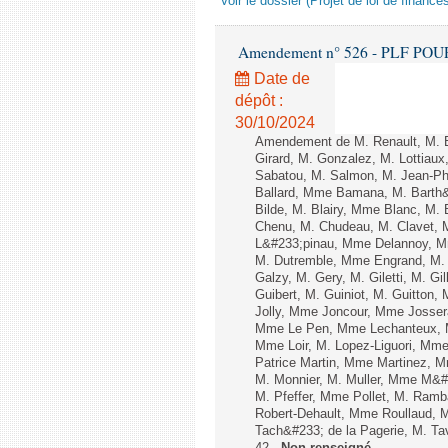
Voir le dossier (Projet de loi de financ
Amendement n° 526 - PLF POUR 20
Date de
dépôt :
30/10/2024
Amendement de M. Renault, M. B
Girard, M. Gonzalez, M. Lottia
Sabatou, M. Salmon, M. Jean-Phi
Ballard, Mme Bamana, M. Barth&#
Bilde, M. Blairy, Mme Blanc, M.
Chenu, M. Chudeau, M. Clavet, 
L&#233;pinau, Mme Delannoy, M
M. Dutremble, Mme Engrand, M. 
Galzy, M. Gery, M. Giletti, M. G
Guibert, M. Guiniot, M. Guitton,
Jolly, Mme Joncour, Mme Josser
Mme Le Pen, Mme Lechanteux, M
Mme Loir, M. Lopez-Liguori, Mme
Patrice Martin, Mme Martinez, 
M. Monnier, M. Muller, Mme M&#
M. Pfeffer, Mme Pollet, M. Ram
Robert-Dehault, Mme Roullaud, 
Tach&#233; de la Pagerie, M. Tave