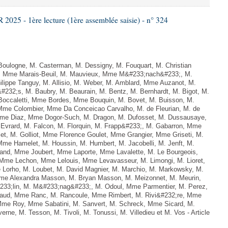
25 - 1ère lecture (1ère assemblée saisie) - n° 324
oulogne, M. Casterman, M. Dessigny, M. Fouquart, M. Christian
ux, Mme Marais-Beuil, M. Mauvieux, Mme M&#233;nach&#233;, M.
lippe Tanguy, M. Allisio, M. Weber, M. Amblard, Mme Auzanot, M.
232;s, M. Baubry, M. Beaurain, M. Bentz, M. Bernhardt, M. Bigot, M.
 Boccaletti, Mme Bordes, Mme Bouquin, M. Bovet, M. Buisson, M.
Mme Colombier, Mme Da Conceicao Carvalho, M. de Fleurian, M. de
me Diaz, Mme Dogor-Such, M. Dragon, M. Dufosset, M. Dussausaye,
Evrard, M. Falcon, M. Florquin, M. Frapp&#233;, M. Gabarron, Mme
illet, M. Golliot, Mme Florence Goulet, Mme Grangier, Mme Griseti, M.
 Mme Hamelet, M. Houssin, M. Humbert, M. Jacobelli, M. Jenft, M.
and, Mme Joubert, Mme Laporte, Mme Lavalette, M. Le Bourgeois,
me Lechon, Mme Lelouis, Mme Levavasseur, M. Limongi, M. Lioret,
 Lorho, M. Loubet, M. David Magnier, M. Marchio, M. Markowsky, M.
Mme Alexandra Masson, M. Bryan Masson, M. Meizonnet, M. Meurin,
233;lin, M. M&#233;nag&#233;, M. Odoul, Mme Parmentier, M. Perez,
baud, Mme Ranc, M. Rancoule, Mme Rimbert, M. Rivi&#232;re, Mme
Mme Roy, Mme Sabatini, M. Sanvert, M. Schreck, Mme Sicard, M.
rne, M. Tesson, M. Tivoli, M. Tonussi, M. Villedieu et M. Vos - Article