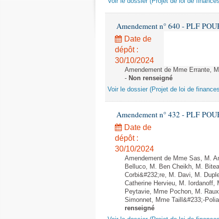
Voir le dossier (Projet de loi de financ
Amendement n° 640 - PLF POUR 20
Date de
dépôt :
30/10/2024
Amendement de Mme Errante, M. H
-
Non renseigné
Voir le dossier (Projet de loi de financ
Amendement n° 432 - PLF POUR 20
Date de
dépôt :
30/10/2024
Amendement de Mme Sas, M. Ami
Belluco, M. Ben Cheikh, M. Bite
Corbi&#232;re, M. Davi, M. Dupl
Catherine Hervieu, M. Iordanof
Peytavie, Mme Pochon, M. Raux
Simonnet, Mme Taill&#233;-Polian
renseigné