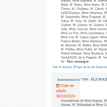
Ballard, Mme Bamana, M. Barth&#
Bilde, M. Blairy, Mme Blanc, M.
Chenu, M. Chudeau, M. Clavet, 
L&#233;pinau, Mme Delannoy, M
M. Dutremble, Mme Engrand, M. 
Galzy, M. Gery, M. Giletti, M. G
Guibert, M. Guiniot, M. Guitton,
Jolly, Mme Joncour, Mme Josser
Mme Le Pen, Mme Lechanteux, M
Mme Loir, M. Lopez-Liguori, Mme
Patrice Martin, Mme Martinez, 
M. Monnier, M. Muller, Mme M&#
M. Pfeffer, Mme Pollet, M. Ram
Robert-Dehault, Mme Roullaud, 
Tach&#233; de la Pagerie, M. Tave
42 -
Non renseigné
Voir le dossier (Projet de loi de financ
Amendement n° 599 - PLF POUR 20
Date de
dépôt :
30/10/2024
Amendement de Mme Dupont, M. B
Huwart, M. Belhaddad et Mme Caro