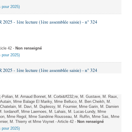
es pour 2025)
25 - 1ère lecture (1ère assemblée saisie) - n° 324
icle 42 -
Non renseigné
es pour 2025)
25 - 1ère lecture (1ère assemblée saisie) - n° 324
Polian, M. Arnaud Bonnet, M. Corbi&#232;re, M. Gustave, M. Raux,
 Autain, Mme Balage El Mariky, Mme Belluco, M. Ben Cheikh, M.
Chatelain, M. Davi, M. Duplessy, M. Fournier, Mme Garin, M. Damien
M. Iordanoff, Mme Laernoes, M. Lahais, M. Lucas-Lundy, Mme
on, Mme Regol, Mme Sandrine Rousseau, M. Ruffin, Mme Sas, Mme
ier, M. Thierry et Mme Voynet - Article 42 -
Non renseigné
es pour 2025)