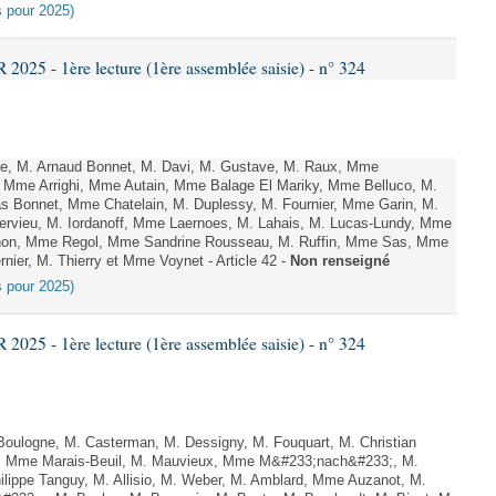
es pour 2025)
25 - 1ère lecture (1ère assemblée saisie) - n° 324
e, M. Arnaud Bonnet, M. Davi, M. Gustave, M. Raux, Mme
i, Mme Arrighi, Mme Autain, Mme Balage El Mariky, Mme Belluco, M.
as Bonnet, Mme Chatelain, M. Duplessy, M. Fournier, Mme Garin, M.
ervieu, M. Iordanoff, Mme Laernoes, M. Lahais, M. Lucas-Lundy, Mme
on, Mme Regol, Mme Sandrine Rousseau, M. Ruffin, Mme Sas, Mme
ier, M. Thierry et Mme Voynet - Article 42 -
Non renseigné
es pour 2025)
25 - 1ère lecture (1ère assemblée saisie) - n° 324
oulogne, M. Casterman, M. Dessigny, M. Fouquart, M. Christian
ux, Mme Marais-Beuil, M. Mauvieux, Mme M&#233;nach&#233;, M.
lippe Tanguy, M. Allisio, M. Weber, M. Amblard, Mme Auzanot, M.