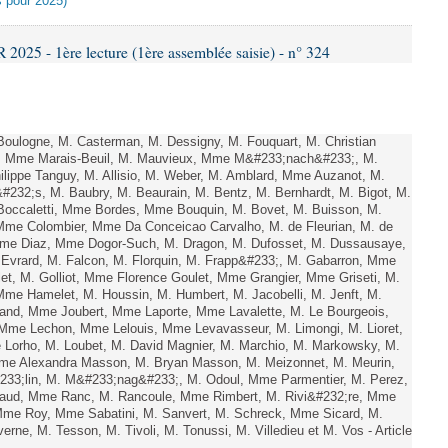
es pour 2025)
25 - 1ère lecture (1ère assemblée saisie) - n° 324
oulogne, M. Casterman, M. Dessigny, M. Fouquart, M. Christian
ux, Mme Marais-Beuil, M. Mauvieux, Mme M&#233;nach&#233;, M.
lippe Tanguy, M. Allisio, M. Weber, M. Amblard, Mme Auzanot, M.
232;s, M. Baubry, M. Beaurain, M. Bentz, M. Bernhardt, M. Bigot, M.
 Boccaletti, Mme Bordes, Mme Bouquin, M. Bovet, M. Buisson, M.
Mme Colombier, Mme Da Conceicao Carvalho, M. de Fleurian, M. de
me Diaz, Mme Dogor-Such, M. Dragon, M. Dufosset, M. Dussausaye,
Evrard, M. Falcon, M. Florquin, M. Frapp&#233;, M. Gabarron, Mme
illet, M. Golliot, Mme Florence Goulet, Mme Grangier, Mme Griseti, M.
 Mme Hamelet, M. Houssin, M. Humbert, M. Jacobelli, M. Jenft, M.
and, Mme Joubert, Mme Laporte, Mme Lavalette, M. Le Bourgeois,
me Lechon, Mme Lelouis, Mme Levavasseur, M. Limongi, M. Lioret,
 Lorho, M. Loubet, M. David Magnier, M. Marchio, M. Markowsky, M.
Mme Alexandra Masson, M. Bryan Masson, M. Meizonnet, M. Meurin,
233;lin, M. M&#233;nag&#233;, M. Odoul, Mme Parmentier, M. Perez,
baud, Mme Ranc, M. Rancoule, Mme Rimbert, M. Rivi&#232;re, Mme
Mme Roy, Mme Sabatini, M. Sanvert, M. Schreck, Mme Sicard, M.
rne, M. Tesson, M. Tivoli, M. Tonussi, M. Villedieu et M. Vos - Article