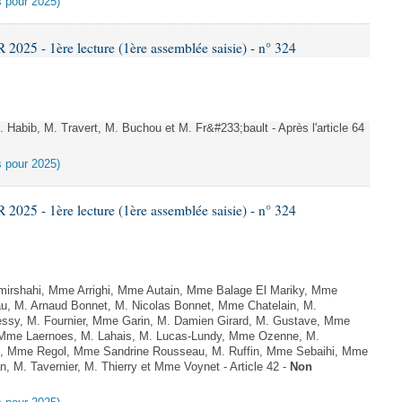
es pour 2025)
25 - 1ère lecture (1ère assemblée saisie) - n° 324
abib, M. Travert, M. Buchou et M. Fr&#233;bault - Après l'article 64
es pour 2025)
25 - 1ère lecture (1ère assemblée saisie) - n° 324
rshahi, Mme Arrighi, Mme Autain, Mme Balage El Mariky, Mme
au, M. Arnaud Bonnet, M. Nicolas Bonnet, Mme Chatelain, M.
essy, M. Fournier, Mme Garin, M. Damien Girard, M. Gustave, Mme
f, Mme Laernoes, M. Lahais, M. Lucas-Lundy, Mme Ozenne, M.
, Mme Regol, Mme Sandrine Rousseau, M. Ruffin, Mme Sebaihi, Mme
, M. Tavernier, M. Thierry et Mme Voynet - Article 42 -
Non