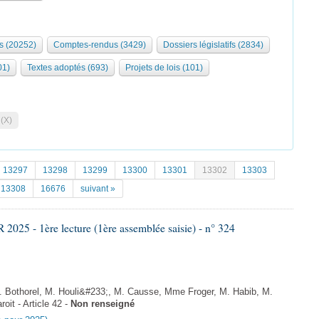
s (20252)
Comptes-rendus (3429)
Dossiers législatifs (2834)
01)
Textes adoptés (693)
Projets de lois (101)
 (X)
13297
13298
13299
13300
13301
13302
13303
13308
16676
suivant »
25 - 1ère lecture (1ère assemblée saisie) - n° 324
othorel, M. Houli&#233;, M. Causse, Mme Froger, M. Habib, M.
it - Article 42 -
Non renseigné