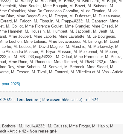
232;s, M. Baubry, M. Beaurain, M. Bentz, M. Bernhardt, M. Bigot, M.
 Boccaletti, Mme Bordes, Mme Bouquin, M. Bovet, M. Buisson, M.
Mme Colombier, Mme Da Conceicao Carvalho, M. de Fleurian, M. de
me Diaz, Mme Dogor-Such, M. Dragon, M. Dufosset, M. Dussausaye,
Evrard, M. Falcon, M. Florquin, M. Frapp&#233;, M. Gabarron, Mme
illet, M. Golliot, Mme Florence Goulet, Mme Grangier, Mme Griseti, M.
 Mme Hamelet, M. Houssin, M. Humbert, M. Jacobelli, M. Jenft, M.
and, Mme Joubert, Mme Laporte, Mme Lavalette, M. Le Bourgeois,
me Lechon, Mme Lelouis, Mme Levavasseur, M. Limongi, M. Lioret,
 Lorho, M. Loubet, M. David Magnier, M. Marchio, M. Markowsky, M.
Mme Alexandra Masson, M. Bryan Masson, M. Meizonnet, M. Meurin,
233;lin, M. M&#233;nag&#233;, M. Odoul, Mme Parmentier, M. Perez,
baud, Mme Ranc, M. Rancoule, Mme Rimbert, M. Rivi&#232;re, Mme
Mme Roy, Mme Sabatini, M. Sanvert, M. Schreck, Mme Sicard, M.
rne, M. Tesson, M. Tivoli, M. Tonussi, M. Villedieu et M. Vos - Article
es pour 2025)
25 - 1ère lecture (1ère assemblée saisie) - n° 324
othorel, M. Houli&#233;, M. Causse, Mme Froger, M. Habib, M.
it - Article 42 -
Non renseigné