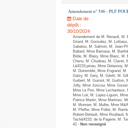
Amendement n° 546 - PLF POUR 20
Date de
dépôt :
30/10/2024
Amendement de M. Renault, M. B
Girard, M. Gonzalez, M. Lottia
Sabatou, M. Salmon, M. Jean-Phi
Ballard, Mme Bamana, M. Barth&#
Bilde, M. Blairy, Mme Blanc, M.
Chenu, M. Chudeau, M. Clavet, 
L&#233;pinau, Mme Delannoy, M
M. Dutremble, Mme Engrand, M. 
Galzy, M. Gery, M. Giletti, M. G
Guibert, M. Guiniot, M. Guitton,
Jolly, Mme Joncour, Mme Josser
Mme Le Pen, Mme Lechanteux, M
Mme Loir, M. Lopez-Liguori, Mme
Patrice Martin, Mme Martinez, 
M. Monnier, M. Muller, Mme M&#
M. Pfeffer, Mme Pollet, M. Ram
Robert-Dehault, Mme Roullaud, 
Tach&#233; de la Pagerie, M. Tave
42 -
Non renseigné