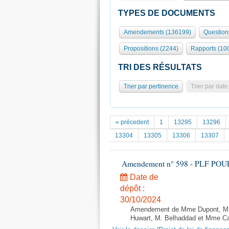
TYPES DE DOCUMENTS
Amendements (136199)
Question
Propositions (2244)
Rapports (10
TRI DES RÉSULTATS
Trier par pertinence
Trier par date
« précedent
1
13295
13296
13304
13305
13306
13307
Amendement n° 598 - PLF POUR 20
Date de
dépôt :
30/10/2024
Amendement de Mme Dupont, M. B
Huwart, M. Belhaddad et Mme Caro