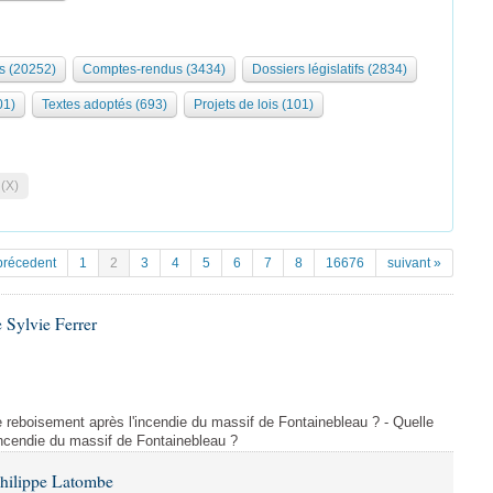
s (20252)
Comptes-rendus (3434)
Dossiers législatifs (2834)
01)
Textes adoptés (693)
Projets de lois (101)
 (X)
précedent
1
2
3
4
5
6
7
8
16676
suivant »
 Sylvie Ferrer
 de reboisement après l'incendie du massif de Fontainebleau ? - Quelle
incendie du massif de Fontainebleau ?
Philippe Latombe