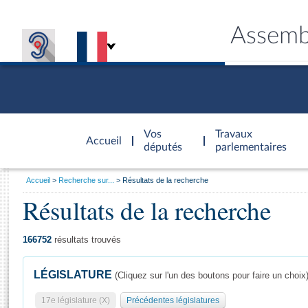
Assemb
Accèder à
la page
Vos
Travaux
Accueil
d'accueil
députés
parlementaires
Vous
Accueil
Recherche sur...
Résultats de la recherche
êtes
Résultats de la recherche
Général
ici
CONNEX
TRAVA
CONNA
DÉC
:
166752
résultats trouvés
LÉGISLATURE
(Cliquez sur l'un des boutons pour faire un choix
17e législature (X)
Précédentes législatures