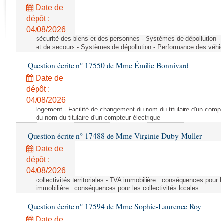
Rapports d'enquête
Date de
Rapports législatifs
dépôt :
Rapports sur l'application des lois
04/08/2026
Baromètre de l’application des lois
sécurité des biens et des personnes - Systèmes de dépollution 
et de secours - Systèmes de dépollution - Performance des véhi
Question écrite n° 17550 de Mme Émilie Bonnivard
Dossiers législatifs
Date de
Budget et sécurité sociale
dépôt :
Questions écrites et orales
04/08/2026
Comptes rendus des débats
logement - Facilité de changement du nom du titulaire d'un compt
du nom du titulaire d'un compteur électrique
Question écrite n° 17488 de Mme Virginie Duby-Muller
Date de
dépôt :
04/08/2026
collectivités territoriales - TVA immobilière : conséquences pour 
immobilière : conséquences pour les collectivités locales
Question écrite n° 17594 de Mme Sophie-Laurence Roy
Date de