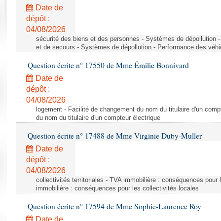
Rapports d'enquête
Date de
Rapports législatifs
dépôt :
Rapports sur l'application des lois
04/08/2026
Baromètre de l’application des lois
sécurité des biens et des personnes - Systèmes de dépollution 
et de secours - Systèmes de dépollution - Performance des véhi
Question écrite n° 17550 de Mme Émilie Bonnivard
Dossiers législatifs
Date de
Budget et sécurité sociale
dépôt :
Questions écrites et orales
04/08/2026
Comptes rendus des débats
logement - Facilité de changement du nom du titulaire d'un compt
du nom du titulaire d'un compteur électrique
Question écrite n° 17488 de Mme Virginie Duby-Muller
Date de
dépôt :
04/08/2026
collectivités territoriales - TVA immobilière : conséquences pour 
immobilière : conséquences pour les collectivités locales
Question écrite n° 17594 de Mme Sophie-Laurence Roy
Date de