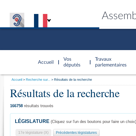
Assemb
Accèder à
la page
Vos
Travaux
Accueil
d'accueil
députés
parlementaires
Vous
Accueil
Recherche sur...
Résultats de la recherche
êtes
Résultats de la recherche
Général
ici
CONNEX
TRAVA
CONNA
DÉC
:
166758
résultats trouvés
LÉGISLATURE
(Cliquez sur l'un des boutons pour faire un choix
17e législature (X)
Précédentes législatures