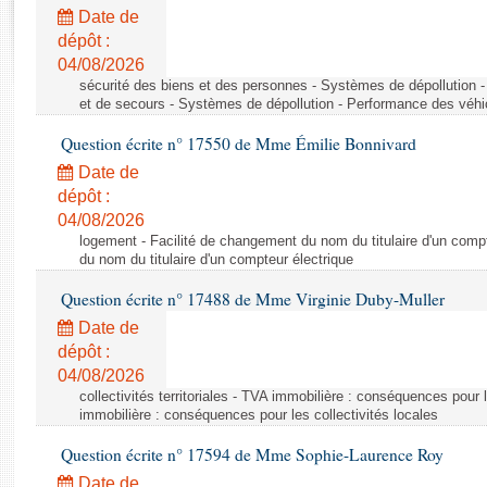
Rapports d'enquête
Date de
Rapports législatifs
dépôt :
Rapports sur l'application des lois
04/08/2026
Baromètre de l’application des lois
sécurité des biens et des personnes - Systèmes de dépollution 
et de secours - Systèmes de dépollution - Performance des véhi
Question écrite n° 17550 de Mme Émilie Bonnivard
Dossiers législatifs
Date de
Budget et sécurité sociale
dépôt :
Questions écrites et orales
04/08/2026
Comptes rendus des débats
logement - Facilité de changement du nom du titulaire d'un compt
du nom du titulaire d'un compteur électrique
Question écrite n° 17488 de Mme Virginie Duby-Muller
Date de
dépôt :
04/08/2026
collectivités territoriales - TVA immobilière : conséquences pour 
immobilière : conséquences pour les collectivités locales
Question écrite n° 17594 de Mme Sophie-Laurence Roy
Date de