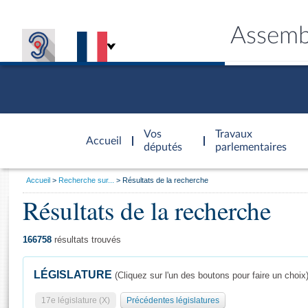
Assemb
Accèder à
la page
Vos
Travaux
Accueil
d'accueil
députés
parlementaires
Vous
Accueil
Recherche sur...
Résultats de la recherche
êtes
Résultats de la recherche
Général
ici
CONNEX
TRAVA
CONNA
DÉC
:
166758
résultats trouvés
LÉGISLATURE
(Cliquez sur l'un des boutons pour faire un choix
17e législature (X)
Précédentes législatures