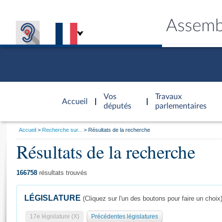
Assemb
Accèder à
la page
Vos
Travaux
Accueil
d'accueil
députés
parlementaires
Vous
Accueil
Recherche sur...
Résultats de la recherche
êtes
Résultats de la recherche
Général
ici
CONNEX
TRAVA
CONNA
DÉC
:
166758
résultats trouvés
LÉGISLATURE
(Cliquez sur l'un des boutons pour faire un choix
17e législature (X)
Précédentes législatures