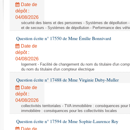
Rapports d'enquête
Date de
Rapports législatifs
dépôt :
Rapports sur l'application des lois
04/08/2026
Baromètre de l’application des lois
sécurité des biens et des personnes - Systèmes de dépollution 
et de secours - Systèmes de dépollution - Performance des véhi
Question écrite n° 17550 de Mme Émilie Bonnivard
Dossiers législatifs
Date de
Budget et sécurité sociale
dépôt :
Questions écrites et orales
04/08/2026
Comptes rendus des débats
logement - Facilité de changement du nom du titulaire d'un compt
du nom du titulaire d'un compteur électrique
Question écrite n° 17488 de Mme Virginie Duby-Muller
Date de
dépôt :
04/08/2026
collectivités territoriales - TVA immobilière : conséquences pour 
immobilière : conséquences pour les collectivités locales
Question écrite n° 17594 de Mme Sophie-Laurence Roy
Date de