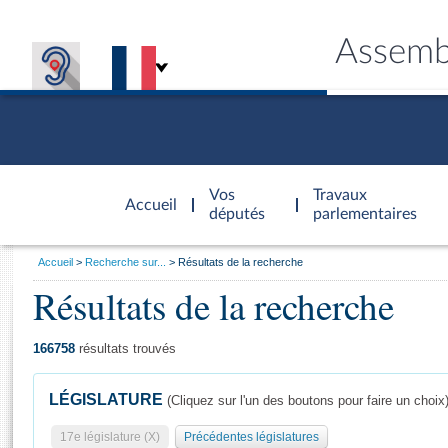
Assemb
Accèder à
la page
Vos
Travaux
Accueil
d'accueil
députés
parlementaires
Vous
Accueil
Recherche sur...
Résultats de la recherche
êtes
Résultats de la recherche
Général
ici
CONNEX
TRAVA
CONNA
DÉC
:
166758
résultats trouvés
LÉGISLATURE
(Cliquez sur l'un des boutons pour faire un choix
17e législature (X)
Précédentes législatures