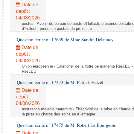
Rapports d'enquête
Date de
Rapports législatifs
dépôt :
Rapports sur l'application des lois
04/08/2026
Baromètre de l’application des lois
postes - Avenir du bureau de poste d'Hulluch, présence postale d
d'Hulluch, présence postale de proximité
Question écrite n° 17639 de Mme Sandra Delannoy
Dossiers législatifs
Date de
Budget et sécurité sociale
dépôt :
Questions écrites et orales
04/08/2026
Comptes rendus des débats
Union européenne - Calendrier de la flotte permanente RescEU - 
RescEU
Question écrite n° 17473 de M. Patrick Hetzel
Date de
dépôt :
04/08/2026
assurance maladie maternité - Effectivité de la prise en charge d
la prise en charge des soins en Allemagne
Question écrite n° 17475 de M. Robert Le Bourgeois
Date de