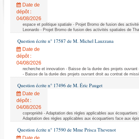
Rapports d'enquête
Date de
Rapports législatifs
dépôt :
Rapports sur l'application des lois
04/08/2026
Baromètre de l’application des lois
espace et politique spatiale - Projet Bromo de fusion des activit
Leonardo - Projet Bromo de fusion des activités spatiales de Tha
Question écrite n° 17587 de M. Michel Lauzzana
Dossiers législatifs
Date de
Budget et sécurité sociale
dépôt :
Questions écrites et orales
04/08/2026
Comptes rendus des débats
recherche et innovation - Baisse de la durée des projets ouvrant 
- Baisse de la durée des projets ouvrant droit au contrat de missi
Question écrite n° 17496 de M. Éric Pauget
Date de
dépôt :
04/08/2026
copropriété - Adaptation des règles applicables aux écoquartiers
Adaptation des règles applicables aux écoquartiers face aux épi
Question écrite n° 17590 de Mme Prisca Thevenot
Date de