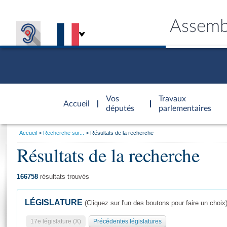
Assemb
Accèder à
la page
Vos
Travaux
Accueil
d'accueil
députés
parlementaires
Vous
Accueil
Recherche sur...
Résultats de la recherche
êtes
Résultats de la recherche
Général
ici
CONNEX
TRAVA
CONNA
DÉC
:
166758
résultats trouvés
LÉGISLATURE
(Cliquez sur l'un des boutons pour faire un choix
17e législature (X)
Précédentes législatures