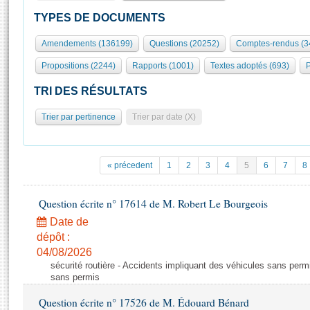
S'id
Présidence
Séance publique
Rôle et pouvoirs de l'Assemblée
Visiter l'Assemblée
TYPES DE DOCUMENTS
Fiches « Connaissance de l’Assemblée »
577 députés
Commissions et autres organes
Visite virtuelle du palais Bourbon
Amendements (136199)
Questions (20252)
Comptes-rendus (3
Organisation de l'Assemblée
Groupes politiques
Europe et International
Assister à une séance
Mot
Propositions (2244)
Rapports (1001)
Textes adoptés (693)
P
Présidence
Conférence des Présidents
Bureau
Collège des Ques
Élections législatives
Contrôle et évaluation
Accès des chercheurs à l’Assemblée
TRI DES RÉSULTATS
Congrès
Les évènements
S'inscrire
Trier par pertinence
Trier par date (X)
Pétitions
Statistiques et chiffres clés
Transparence et déontologie
Vous n'ave
Patrimoine
E
Documents de référence
« précedent
1
2
3
4
5
6
7
8
La Bibliothèque
( Constitution | Règlement de l'Assemblée ... )
Documents parlementaires
Les archives
Question écrite n° 17614 de M. Robert Le Bourgeois
Projets de loi
Contacts et plan d'accès
Date de
Propositions de loi
Histoire
Photos libres de droit
dépôt :
Amendements
Juniors
04/08/2026
Textes adoptés
sécurité routière - Accidents impliquant des véhicules sans perm
Anciennes législatures
sans permis
Liens vers les sites publics
Rapports d'information
Question écrite n° 17526 de M. Édouard Bénard