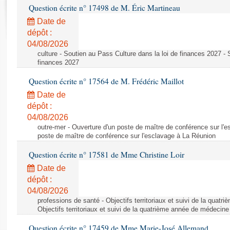
Rapports d'enquête
Question écrite n° 17498 de M. Éric Martineau
Rapports législatifs
Date de
Rapports sur l'application des lois
dépôt :
Baromètre de l’application des lois
04/08/2026
culture - Soutien au Pass Culture dans la loi de finances 2027 - 
finances 2027
Dossiers législatifs
Question écrite n° 17564 de M. Frédéric Maillot
Budget et sécurité sociale
Date de
Questions écrites et orales
dépôt :
Comptes rendus des débats
04/08/2026
outre-mer - Ouverture d'un poste de maître de conférence sur l'
poste de maître de conférence sur l'esclavage à La Réunion
Question écrite n° 17581 de Mme Christine Loir
Date de
dépôt :
04/08/2026
professions de santé - Objectifs territoriaux et suivi de la quat
Objectifs territoriaux et suivi de la quatrième année de médecine
Question écrite n° 17459 de Mme Marie-José Allemand