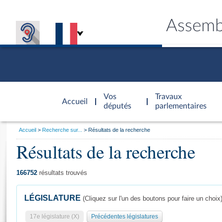
Assemb
Accèder à
la page
Vos
Travaux
Accueil
d'accueil
députés
parlementaires
Vous
Accueil
Recherche sur...
Résultats de la recherche
êtes
Résultats de la recherche
Général
ici
CONNEX
TRAVA
CONNA
DÉC
:
166752
résultats trouvés
LÉGISLATURE
(Cliquez sur l'un des boutons pour faire un choix
17e législature (X)
Précédentes législatures