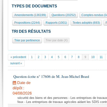
S'id
Présidence
Séance publique
Rôle et pouvoirs de l'Assemblée
Visiter l'Assemblée
TYPES DE DOCUMENTS
Fiches « Connaissance de l’Assemblée »
577 députés
Commissions et autres organes
Visite virtuelle du palais Bourbon
Amendements (136199)
Questions (20252)
Comptes-rendus (3
Organisation de l'Assemblée
Groupes politiques
Europe et International
Assister à une séance
Mot
Propositions (2244)
Rapports (1001)
Textes adoptés (693)
P
Présidence
Conférence des Présidents
Bureau
Collège des Ques
Élections législatives
Contrôle et évaluation
Accès des chercheurs à l’Assemblée
TRI DES RÉSULTATS
Congrès
Les évènements
S'inscrire
Trier par pertinence
Trier par date (X)
Pétitions
Statistiques et chiffres clés
Transparence et déontologie
Vous n'ave
Patrimoine
E
Documents de référence
« précedent
1
2
3
4
5
6
7
8
9
10
11
La Bibliothèque
( Constitution | Règlement de l'Assemblée ... )
Documents parlementaires
suivant »
Les archives
Projets de loi
Contacts et plan d'accès
Question écrite n° 17606 de M. Jean-Michel Brard
Propositions de loi
Histoire
Photos libres de droit
Amendements
Date de
Juniors
dépôt :
Textes adoptés
Anciennes législatures
04/08/2026
sécurité des biens et des personnes - Les entreprises de travaux
Liens vers les sites publics
Rapports d'information
feux - Les entreprises de travaux agricoles aidant les SDIS contr