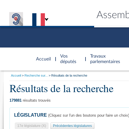
Assemb
Accèder à
la page
Vos
Travaux
Accueil
d'accueil
députés
parlementaires
Vous
Accueil
Recherche sur...
Résultats de la recherche
êtes
Résultats de la recherche
Général
ici
CONNEX
TRAVA
CONNA
DÉC
:
179881
résultats trouvés
LÉGISLATURE
(Cliquez sur l'un des boutons pour faire un choix
17e législature (X)
Précédentes législatures