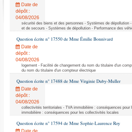
Rapports d'enquête
Date de
Rapports législatifs
dépôt :
Rapports sur l'application des lois
04/08/2026
Baromètre de l’application des lois
sécurité des biens et des personnes - Systèmes de dépollution 
et de secours - Systèmes de dépollution - Performance des véhi
Question écrite n° 17550 de Mme Émilie Bonnivard
Dossiers législatifs
Date de
Budget et sécurité sociale
dépôt :
Questions écrites et orales
04/08/2026
Comptes rendus des débats
logement - Facilité de changement du nom du titulaire d'un compt
du nom du titulaire d'un compteur électrique
Question écrite n° 17488 de Mme Virginie Duby-Muller
Date de
dépôt :
04/08/2026
collectivités territoriales - TVA immobilière : conséquences pour 
immobilière : conséquences pour les collectivités locales
Question écrite n° 17594 de Mme Sophie-Laurence Roy
Date de