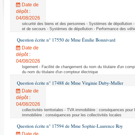
Rapports d'enquête
Date de
Rapports législatifs
dépôt :
Rapports sur l'application des lois
04/08/2026
Baromètre de l’application des lois
sécurité des biens et des personnes - Systèmes de dépollution 
et de secours - Systèmes de dépollution - Performance des véhi
Question écrite n° 17550 de Mme Émilie Bonnivard
Dossiers législatifs
Date de
Budget et sécurité sociale
dépôt :
Questions écrites et orales
04/08/2026
Comptes rendus des débats
logement - Facilité de changement du nom du titulaire d'un compt
du nom du titulaire d'un compteur électrique
Question écrite n° 17488 de Mme Virginie Duby-Muller
Date de
dépôt :
04/08/2026
collectivités territoriales - TVA immobilière : conséquences pour 
immobilière : conséquences pour les collectivités locales
Question écrite n° 17594 de Mme Sophie-Laurence Roy
Date de