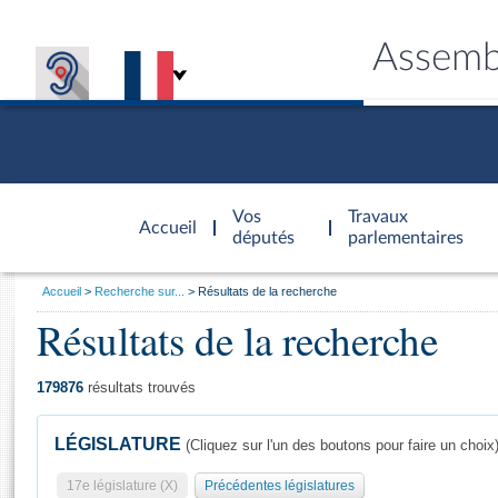
Assemb
Accèder à
la page
Vos
Travaux
Accueil
d'accueil
députés
parlementaires
Vous
Accueil
Recherche sur...
Résultats de la recherche
êtes
Résultats de la recherche
Général
ici
CONNEX
TRAVA
CONNA
DÉC
:
179876
résultats trouvés
LÉGISLATURE
(Cliquez sur l'un des boutons pour faire un choix
17e législature (X)
Précédentes législatures