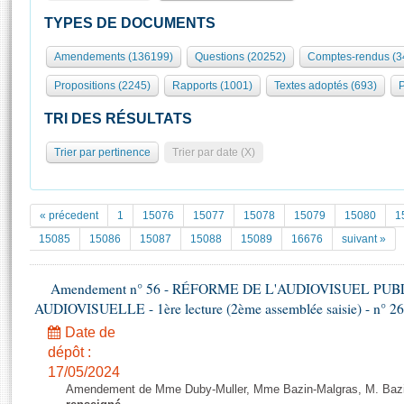
S'id
Présidence
Séance publique
Rôle et pouvoirs de l'Assemblée
Visiter l'Assemblée
TYPES DE DOCUMENTS
Fiches « Connaissance de l’Assemblée »
577 députés
Commissions et autres organes
Visite virtuelle du palais Bourbon
Amendements (136199)
Questions (20252)
Comptes-rendus (3
Organisation de l'Assemblée
Groupes politiques
Europe et International
Assister à une séance
Mot
Propositions (2245)
Rapports (1001)
Textes adoptés (693)
P
Présidence
Conférence des Présidents
Bureau
Collège des Ques
Élections législatives
Contrôle et évaluation
Accès des chercheurs à l’Assemblée
TRI DES RÉSULTATS
Congrès
Les évènements
S'inscrire
Trier par pertinence
Trier par date (X)
Pétitions
Statistiques et chiffres clés
Transparence et déontologie
Vous n'ave
Patrimoine
E
Documents de référence
« précedent
1
15076
15077
15078
15079
15080
1
La Bibliothèque
( Constitution | Règlement de l'Assemblée ... )
Documents parlementaires
15085
15086
15087
15088
15089
16676
suivant »
Les archives
Projets de loi
Contacts et plan d'accès
Amendement n° 56 - RÉFORME DE L'AUDIOVISUEL PU
Propositions de loi
Histoire
AUDIOVISUELLE - 1ère lecture (2ème assemblée saisie) - n° 2
Photos libres de droit
Amendements
Juniors
Date de
Textes adoptés
Anciennes législatures
dépôt :
17/05/2024
Liens vers les sites publics
Rapports d'information
Amendement de Mme Duby-Muller, Mme Bazin-Malgras, M. Bazin 