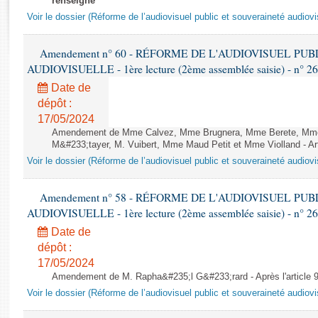
renseigné
Rapports d'enquête
Voir le dossier (Réforme de l’audiovisuel public et souveraineté audiovi
Rapports législatifs
Rapports sur l'application des lois
Amendement n° 60 - RÉFORME DE L'AUDIOVISUEL PU
Baromètre de l’application des lois
AUDIOVISUELLE - 1ère lecture (2ème assemblée saisie) - n° 2
Date de
Dossiers législatifs
dépôt :
Budget et sécurité sociale
17/05/2024
Questions écrites et orales
Amendement de Mme Calvez, Mme Brugnera, Mme Berete, Mme
M&#233;tayer, M. Vuibert, Mme Maud Petit et Mme Violland - Art
Comptes rendus des débats
Voir le dossier (Réforme de l’audiovisuel public et souveraineté audiovi
Amendement n° 58 - RÉFORME DE L'AUDIOVISUEL PU
AUDIOVISUELLE - 1ère lecture (2ème assemblée saisie) - n° 2
Date de
dépôt :
17/05/2024
Amendement de M. Rapha&#235;l G&#233;rard - Après l'article 
Voir le dossier (Réforme de l’audiovisuel public et souveraineté audiovi