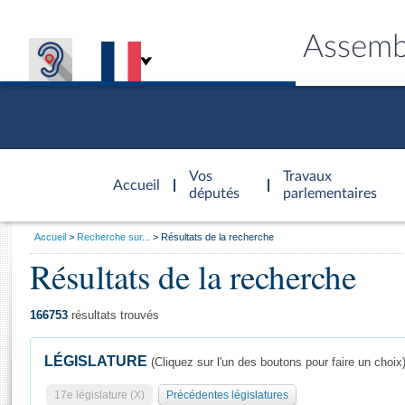
Assemb
Accèder à
la page
Vos
Travaux
Accueil
d'accueil
députés
parlementaires
Vous
Accueil
Recherche sur...
Résultats de la recherche
êtes
Résultats de la recherche
Général
ici
CONNEX
TRAVA
CONNA
DÉC
:
166753
résultats trouvés
LÉGISLATURE
(Cliquez sur l'un des boutons pour faire un choix
17e législature (X)
Précédentes législatures