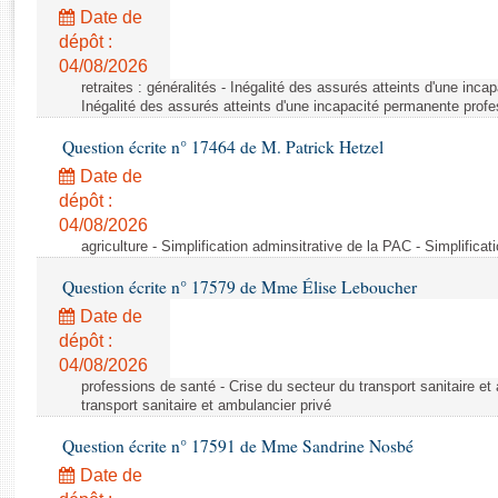
Rapports d'enquête
Date de
Rapports législatifs
dépôt :
Rapports sur l'application des lois
04/08/2026
Baromètre de l’application des lois
retraites : généralités - Inégalité des assurés atteints d'une inc
Inégalité des assurés atteints d'une incapacité permanente profe
Question écrite n° 17464 de M. Patrick Hetzel
Dossiers législatifs
Date de
Budget et sécurité sociale
dépôt :
Questions écrites et orales
04/08/2026
Comptes rendus des débats
agriculture - Simplification adminsitrative de la PAC - Simplifica
Question écrite n° 17579 de Mme Élise Leboucher
Date de
dépôt :
04/08/2026
professions de santé - Crise du secteur du transport sanitaire et
transport sanitaire et ambulancier privé
Question écrite n° 17591 de Mme Sandrine Nosbé
Date de