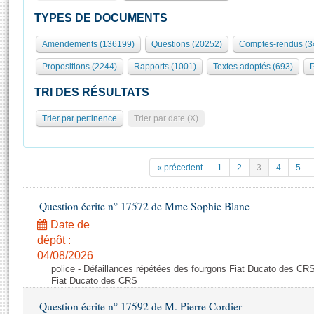
S'id
Présidence
Séance publique
Rôle et pouvoirs de l'Assemblée
Visiter l'Assemblée
TYPES DE DOCUMENTS
Fiches « Connaissance de l’Assemblée »
577 députés
Commissions et autres organes
Visite virtuelle du palais Bourbon
Amendements (136199)
Questions (20252)
Comptes-rendus (3
Organisation de l'Assemblée
Groupes politiques
Europe et International
Assister à une séance
Mot
Propositions (2244)
Rapports (1001)
Textes adoptés (693)
P
Présidence
Conférence des Présidents
Bureau
Collège des Ques
Élections législatives
Contrôle et évaluation
Accès des chercheurs à l’Assemblée
TRI DES RÉSULTATS
Congrès
Les évènements
S'inscrire
Trier par pertinence
Trier par date (X)
Pétitions
Statistiques et chiffres clés
Transparence et déontologie
Vous n'ave
Patrimoine
E
Documents de référence
« précedent
1
2
3
4
5
La Bibliothèque
( Constitution | Règlement de l'Assemblée ... )
Documents parlementaires
Les archives
Question écrite n° 17572 de Mme Sophie Blanc
Projets de loi
Contacts et plan d'accès
Date de
Propositions de loi
Histoire
Photos libres de droit
dépôt :
Amendements
Juniors
04/08/2026
Textes adoptés
police - Défaillances répétées des fourgons Fiat Ducato des CRS
Anciennes législatures
Fiat Ducato des CRS
Liens vers les sites publics
Rapports d'information
Question écrite n° 17592 de M. Pierre Cordier