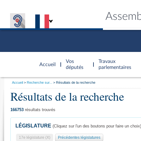
Assemb
Accèder à
la page
Vos
Travaux
Accueil
d'accueil
députés
parlementaires
Vous
Accueil
Recherche sur...
Résultats de la recherche
êtes
Résultats de la recherche
Général
ici
CONNEX
TRAVA
CONNA
DÉC
:
166753
résultats trouvés
LÉGISLATURE
(Cliquez sur l'un des boutons pour faire un choix
17e législature (X)
Précédentes législatures