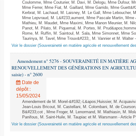
Coulomme, Mme Couturier, M. Davi, M. Delogu, Mme Dufour, M
Mme Ferrer, Mme Fiat, M. Gaillard, Mme Garrido, Mme Guett&#
Kerbrat, M. Lachaud, M. Laisney, M. Le Gall, Mme Leboucher, 
Mme Lepvraud, M. L&#233;aument, Mme Pascale Martin, Mme &#2
Mathieu, M. Maudet, Mme Maximi, Mme Manon Meunier, M. Ni
Panot, M. Pilato, M. Piquemal, M. Portes, M. Prud&apos;homm
Rome, M. Ruffin, M. Saintoul, M. Sala, Mme Simonnet, Mme S
Taurinya, M. Tavel, Mme Trouv&#233;, M. Vannier et M. Walter 
Voir le dossier (Souveraineté en matière agricole et renouvellement des
Amendement n° 5276 - SOUVERAINETÉ EN MATIÈRE A
RENOUVELLEMENT DES GÉNÉRATIONS EN AGRICULTURE - 1è
saisie) - n° 2600
Date de
dépôt :
15/05/2024
Amendement de M. Morel-&#192;-L&apos;Huissier, M. Acquaviva
Jean-Louis Bricout, M. Castellani, M. Colombani, M. de Cour
B&#233;cot , Mme Froger, M. Lenormand, M. Mathiasin, M. Mol
Panifous, M. Saint-Huile, M. Taupiac et M. Warsmann - Articl
Voir le dossier (Souveraineté en matière agricole et renouvellement des