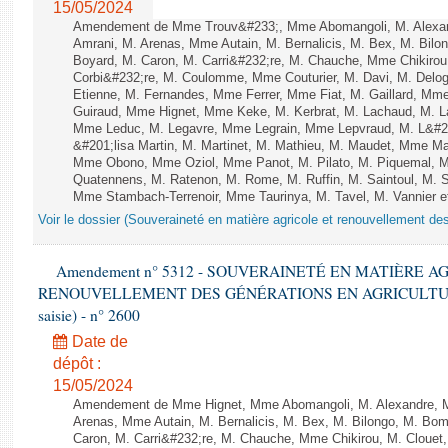
15/05/2024
Amendement de Mme Trouv&#233;, Mme Abomangoli, M. Alexa
Amrani, M. Arenas, Mme Autain, M. Bernalicis, M. Bex, M. Bilo
Boyard, M. Caron, M. Carri&#232;re, M. Chauche, Mme Chikirou,
Corbi&#232;re, M. Coulomme, Mme Couturier, M. Davi, M. Del
Etienne, M. Fernandes, Mme Ferrer, Mme Fiat, M. Gaillard, Mm
Guiraud, Mme Hignet, Mme Keke, M. Kerbrat, M. Lachaud, M. L
Mme Leduc, M. Legavre, Mme Legrain, Mme Lepvraud, M. L&#
&#201;lisa Martin, M. Martinet, M. Mathieu, M. Maudet, Mme M
Mme Obono, Mme Oziol, Mme Panot, M. Pilato, M. Piquemal, 
Quatennens, M. Ratenon, M. Rome, M. Ruffin, M. Saintoul, M.
Mme Stambach-Terrenoir, Mme Taurinya, M. Tavel, M. Vannier e
Voir le dossier (Souveraineté en matière agricole et renouvellement des
Amendement n° 5312 - SOUVERAINETÉ EN MATIÈRE A
RENOUVELLEMENT DES GÉNÉRATIONS EN AGRICULTURE - 1è
saisie) - n° 2600
Date de
dépôt :
15/05/2024
Amendement de Mme Hignet, Mme Abomangoli, M. Alexandre, 
Arenas, Mme Autain, M. Bernalicis, M. Bex, M. Bilongo, M. Bom
Caron, M. Carri&#232;re, M. Chauche, Mme Chikirou, M. Clouet,