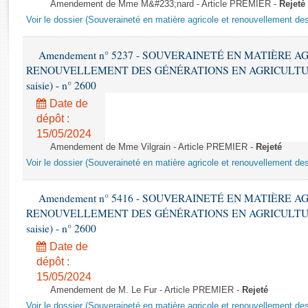
Rapports d'enquête
Amendement de Mme M&#233;nard - Article PREMIER -
Rejeté
Voir le dossier (Souveraineté en matière agricole et renouvellement des
Rapports législatifs
Rapports sur l'application des lois
Amendement n° 5237 - SOUVERAINETÉ EN MATIÈRE A
Baromètre de l’application des lois
RENOUVELLEMENT DES GÉNÉRATIONS EN AGRICULTURE - 1è
saisie) - n° 2600
Dossiers législatifs
Date de
Budget et sécurité sociale
dépôt :
Questions écrites et orales
15/05/2024
Comptes rendus des débats
Amendement de Mme Vilgrain - Article PREMIER -
Rejeté
Voir le dossier (Souveraineté en matière agricole et renouvellement des
Amendement n° 5416 - SOUVERAINETÉ EN MATIÈRE A
RENOUVELLEMENT DES GÉNÉRATIONS EN AGRICULTURE - 1è
saisie) - n° 2600
Date de
dépôt :
15/05/2024
Amendement de M. Le Fur - Article PREMIER -
Rejeté
Voir le dossier (Souveraineté en matière agricole et renouvellement des