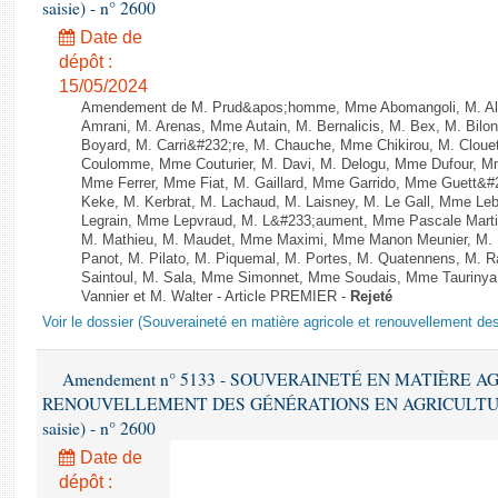
saisie) - n° 2600
Date de
dépôt :
15/05/2024
Amendement de M. Prud&apos;homme, Mme Abomangoli, M. Al
Amrani, M. Arenas, Mme Autain, M. Bernalicis, M. Bex, M. Bilo
Boyard, M. Carri&#232;re, M. Chauche, Mme Chikirou, M. Clouet
Coulomme, Mme Couturier, M. Davi, M. Delogu, Mme Dufour, M
Mme Ferrer, Mme Fiat, M. Gaillard, Mme Garrido, Mme Guett&#
Keke, M. Kerbrat, M. Lachaud, M. Laisney, M. Le Gall, Mme L
Legrain, Mme Lepvraud, M. L&#233;aument, Mme Pascale Martin
M. Mathieu, M. Maudet, Mme Maximi, Mme Manon Meunier, M.
Panot, M. Pilato, M. Piquemal, M. Portes, M. Quatennens, M. R
Saintoul, M. Sala, Mme Simonnet, Mme Soudais, Mme Taurinya
Vannier et M. Walter - Article PREMIER -
Rejeté
Voir le dossier (Souveraineté en matière agricole et renouvellement des
Amendement n° 5133 - SOUVERAINETÉ EN MATIÈRE A
RENOUVELLEMENT DES GÉNÉRATIONS EN AGRICULTURE - 1è
saisie) - n° 2600
Date de
dépôt :