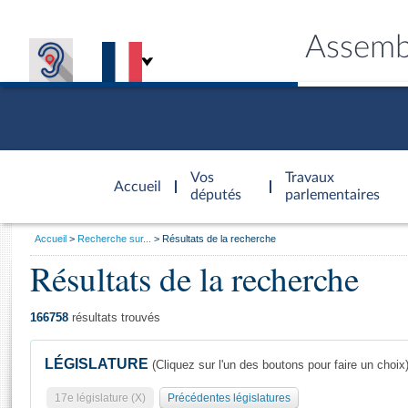
Assemb
Accèder à
la page
Vos
Travaux
Accueil
d'accueil
députés
parlementaires
Vous
Accueil
Recherche sur...
Résultats de la recherche
êtes
Résultats de la recherche
Général
ici
CONNEX
TRAVA
CONNA
DÉC
:
166758
résultats trouvés
LÉGISLATURE
(Cliquez sur l'un des boutons pour faire un choix
17e législature (X)
Précédentes législatures