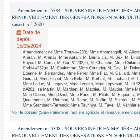
Amendement n° 5384 - SOUVERAINETÉ EN MATIÈRE A
RENOUVELLEMENT DES GÉNÉRATIONS EN AGRICULTURE - 1è
saisie) - n° 2600
Date de
dépôt :
15/05/2024
Amendement de Mme Trouv&#233;, Mme Abomangoli, M. Alexa
Amrani, M. Arenas, Mme Autain, M. Bernalicis, M. Bex, M. Bilo
Boyard, M. Caron, M. Carri&#232;re, M. Chauche, Mme Chikirou,
Corbi&#232;re, M. Coulomme, Mme Couturier, M. Davi, M. Del
Etienne, M. Fernandes, Mme Ferrer, Mme Fiat, M. Gaillard, Mm
Guiraud, Mme Hignet, Mme Keke, M. Kerbrat, M. Lachaud, M. L
Mme Leduc, M. Legavre, Mme Legrain, Mme Lepvraud, M. L&#
&#201;lisa Martin, M. Martinet, M. Mathieu, M. Maudet, Mme M
Mme Obono, Mme Oziol, Mme Panot, M. Pilato, M. Piquemal, 
Quatennens, M. Ratenon, M. Rome, M. Ruffin, M. Saintoul, M.
Mme Stambach-Terrenoir, Mme Taurinya, M. Tavel, M. Vannier e
Voir le dossier (Souveraineté en matière agricole et renouvellement des
Amendement n° 5308 - SOUVERAINETÉ EN MATIÈRE A
RENOUVELLEMENT DES GÉNÉRATIONS EN AGRICULTURE - 1è