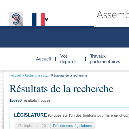
Assemb
Accèder à
la page
Vos
Travaux
Accueil
d'accueil
députés
parlementaires
Vous
Accueil
Recherche sur...
Résultats de la recherche
êtes
Résultats de la recherche
Général
ici
CONNEX
TRAVA
CONNA
DÉC
:
166760
résultats trouvés
LÉGISLATURE
(Cliquez sur l'un des boutons pour faire un choix
17e législature (X)
Précédentes législatures