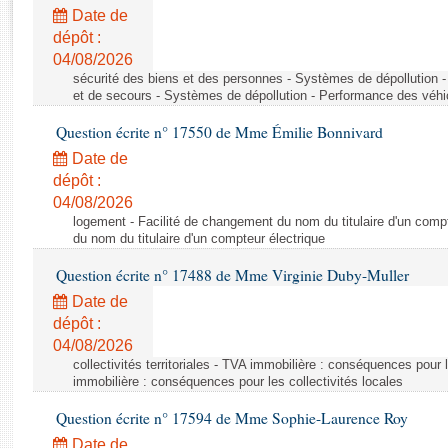
Rapports d'enquête
Date de
Rapports législatifs
dépôt :
Rapports sur l'application des lois
04/08/2026
Baromètre de l’application des lois
sécurité des biens et des personnes - Systèmes de dépollution 
et de secours - Systèmes de dépollution - Performance des véhi
Question écrite n° 17550 de Mme Émilie Bonnivard
Dossiers législatifs
Date de
Budget et sécurité sociale
dépôt :
Questions écrites et orales
04/08/2026
Comptes rendus des débats
logement - Facilité de changement du nom du titulaire d'un compt
du nom du titulaire d'un compteur électrique
Question écrite n° 17488 de Mme Virginie Duby-Muller
Date de
dépôt :
04/08/2026
collectivités territoriales - TVA immobilière : conséquences pour 
immobilière : conséquences pour les collectivités locales
Question écrite n° 17594 de Mme Sophie-Laurence Roy
Date de