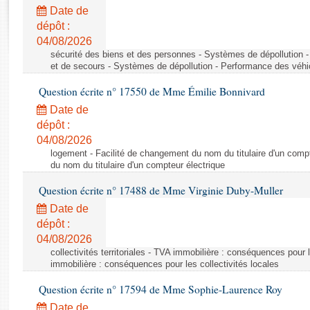
Rapports d'enquête
Date de
Rapports législatifs
dépôt :
Rapports sur l'application des lois
04/08/2026
Baromètre de l’application des lois
sécurité des biens et des personnes - Systèmes de dépollution 
et de secours - Systèmes de dépollution - Performance des véhi
Question écrite n° 17550 de Mme Émilie Bonnivard
Dossiers législatifs
Date de
Budget et sécurité sociale
dépôt :
Questions écrites et orales
04/08/2026
Comptes rendus des débats
logement - Facilité de changement du nom du titulaire d'un compt
du nom du titulaire d'un compteur électrique
Question écrite n° 17488 de Mme Virginie Duby-Muller
Date de
dépôt :
04/08/2026
collectivités territoriales - TVA immobilière : conséquences pour 
immobilière : conséquences pour les collectivités locales
Question écrite n° 17594 de Mme Sophie-Laurence Roy
Date de