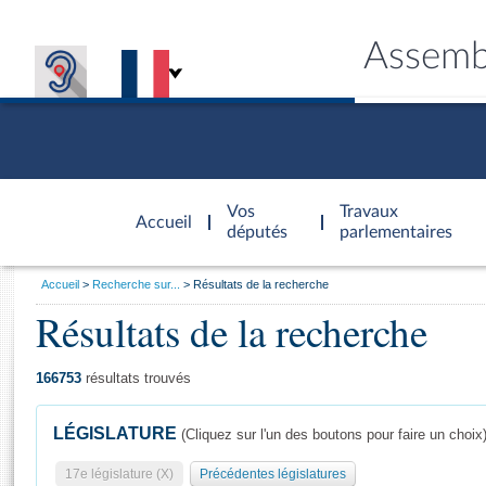
Assemb
Accèder à
la page
Vos
Travaux
Accueil
d'accueil
députés
parlementaires
Vous
Accueil
Recherche sur...
Résultats de la recherche
êtes
Résultats de la recherche
Général
ici
CONNEX
TRAVA
CONNA
DÉC
:
166753
résultats trouvés
LÉGISLATURE
(Cliquez sur l'un des boutons pour faire un choix
17e législature (X)
Précédentes législatures