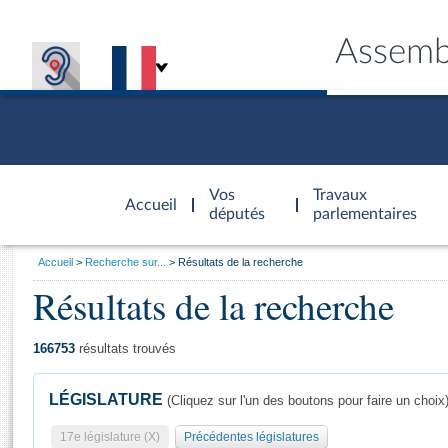
Assemb
Accèder à
la page
Vos
Travaux
Accueil
d'accueil
députés
parlementaires
Vous
Accueil
Recherche sur...
Résultats de la recherche
êtes
Résultats de la recherche
Général
ici
CONNEX
TRAVA
CONNA
DÉC
:
166753
résultats trouvés
LÉGISLATURE
(Cliquez sur l'un des boutons pour faire un choix
17e législature (X)
Précédentes législatures