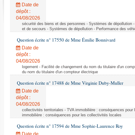
Rapports d'enquête
Date de
Rapports législatifs
dépôt :
Rapports sur l'application des lois
04/08/2026
Baromètre de l’application des lois
sécurité des biens et des personnes - Systèmes de dépollution 
et de secours - Systèmes de dépollution - Performance des véhi
Question écrite n° 17550 de Mme Émilie Bonnivard
Dossiers législatifs
Date de
Budget et sécurité sociale
dépôt :
Questions écrites et orales
04/08/2026
Comptes rendus des débats
logement - Facilité de changement du nom du titulaire d'un compt
du nom du titulaire d'un compteur électrique
Question écrite n° 17488 de Mme Virginie Duby-Muller
Date de
dépôt :
04/08/2026
collectivités territoriales - TVA immobilière : conséquences pour 
immobilière : conséquences pour les collectivités locales
Question écrite n° 17594 de Mme Sophie-Laurence Roy
Date de