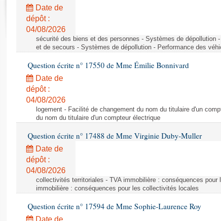
Rapports d'enquête
Date de
Rapports législatifs
dépôt :
Rapports sur l'application des lois
04/08/2026
Baromètre de l’application des lois
sécurité des biens et des personnes - Systèmes de dépollution 
et de secours - Systèmes de dépollution - Performance des véhi
Question écrite n° 17550 de Mme Émilie Bonnivard
Dossiers législatifs
Date de
Budget et sécurité sociale
dépôt :
Questions écrites et orales
04/08/2026
Comptes rendus des débats
logement - Facilité de changement du nom du titulaire d'un compt
du nom du titulaire d'un compteur électrique
Question écrite n° 17488 de Mme Virginie Duby-Muller
Date de
dépôt :
04/08/2026
collectivités territoriales - TVA immobilière : conséquences pour 
immobilière : conséquences pour les collectivités locales
Question écrite n° 17594 de Mme Sophie-Laurence Roy
Date de