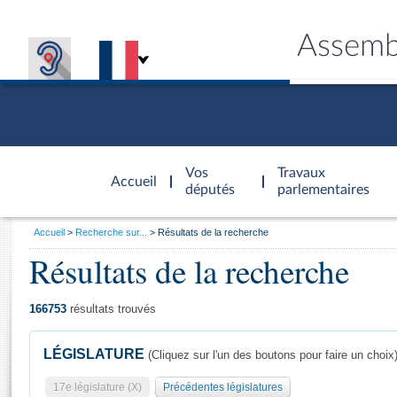
Assemb
Accèder à
la page
Vos
Travaux
Accueil
d'accueil
députés
parlementaires
Vous
Accueil
Recherche sur...
Résultats de la recherche
êtes
Résultats de la recherche
Général
ici
CONNEX
TRAVA
CONNA
DÉC
:
166753
résultats trouvés
LÉGISLATURE
(Cliquez sur l'un des boutons pour faire un choix
17e législature (X)
Précédentes législatures