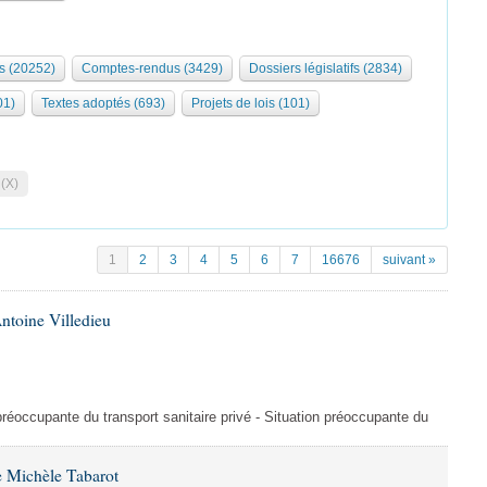
s (20252)
Comptes-rendus (3429)
Dossiers législatifs (2834)
01)
Textes adoptés (693)
Projets de lois (101)
 (X)
1
2
3
4
5
6
7
16676
suivant »
ntoine Villedieu
préoccupante du transport sanitaire privé - Situation préoccupante du
 Michèle Tabarot