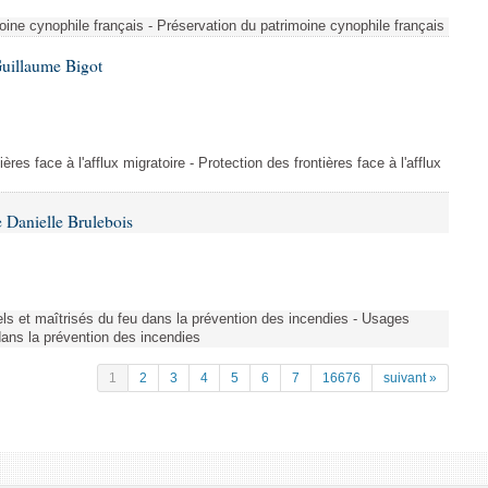
ine cynophile français - Préservation du patrimoine cynophile français
Guillaume Bigot
ères face à l'afflux migratoire - Protection des frontières face à l'afflux
 Danielle Brulebois
nels et maîtrisés du feu dans la prévention des incendies - Usages
 dans la prévention des incendies
1
2
3
4
5
6
7
16676
suivant »